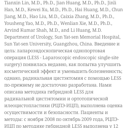
Tianxin Lin, M.D., Ph.D., Jian Huang, M.D., Ph.D., Jinli
Han, M.D., Kewei Xu, M.D., Ph.D., Hai Huang, M.D., Chun
Jiang, M.D., Hao Liu, M.D., Caixia Zhang, M.D., Ph.D.,
Yousheng Yao, M.D., Ph.D., Wenlian Xie, M.D., Ph.D.,
Arvind Kumar Shah, M.D., and Li Huang, M.D.
Department of Urology, Sun Yat-sen Memorial Hospital,
Sun Yat-sen University, Guangzhou, China. Введение и
цель: лапароэндоскопическая однопортовая
операция (LESS - Laparoscopic endoscopic single-site
surgery) появилась недавно, как попытка улучшить
косметический эффект и уменьшить болезненность;
однако, радикальная цистэктомия с помощью LESS
по-прежнему не достаточно разработана. Нами
описана методика гибридной LESS для
радикальной цистэктомии и ортотопической
илеоцистопластики (РЦПЭ-ИЦП), выполнена оценка
осуществимости и безопасности. Пациенты и
методы: с ноября 2008 по октябрь 2009 года, РЦПЭ-
ИЦП по методике гибридной LESS выполнена у 12