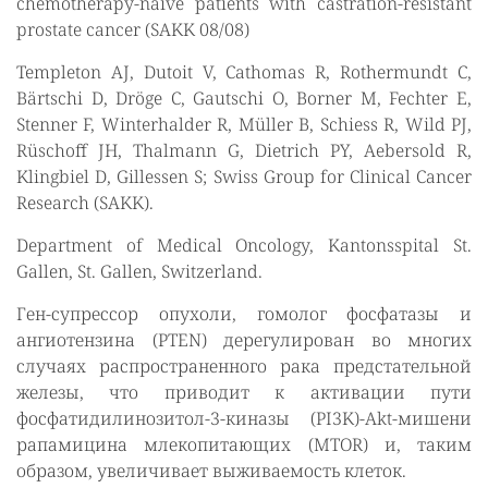
chemotherapy-naive patients with castration-resistant
prostate cancer (SAKK 08/08)
Templeton AJ, Dutoit V, Cathomas R, Rothermundt C,
Bärtschi D, Dröge C, Gautschi O, Borner M, Fechter E,
Stenner F, Winterhalder R, Müller B, Schiess R, Wild PJ,
Rüschoff JH, Thalmann G, Dietrich PY, Aebersold R,
Klingbiel D, Gillessen S; Swiss Group for Clinical Cancer
Research (SAKK).
Department of Medical Oncology, Kantonsspital St.
Gallen, St. Gallen, Switzerland.
Ген-супрессор опухоли, гомолог фосфатазы и
ангиотензина (PTEN) дерегулирован во многих
случаях распространенного рака предстательной
железы, что приводит к активации пути
фосфатидилинозитол-3-киназы (PI3K)-Akt-мишени
рапамицина млекопитающих (MTOR) и, таким
образом, увеличивает выживаемость клеток.