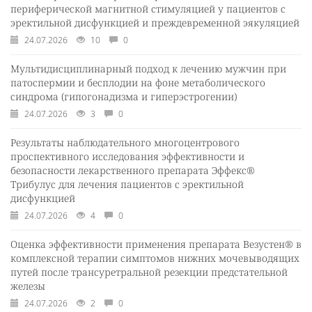
периферической магнитной стимуляцией у пациентов с
эректильной дисфункцией и преждевременной эякуляцией
24.07.2026
10
0
Мультидисциплинарный подход к лечению мужчин при
патоспермии и бесплодии на фоне метаболического
синдрома (гипогонадизма и гиперэстрогении)
24.07.2026
3
0
Результаты наблюдательного многоцентрового
проспективного исследования эффективности и
безопасности лекарственного препарата Эффекс®
Трибулус для лечения пациентов с эректильной
дисфункцией
24.07.2026
4
0
Оценка эффективности применения препарата Везустен® в
комплексной терапии симптомов нижних мочевыводящих
путей после трансуретральной резекции предстательной
железы
24.07.2026
2
0