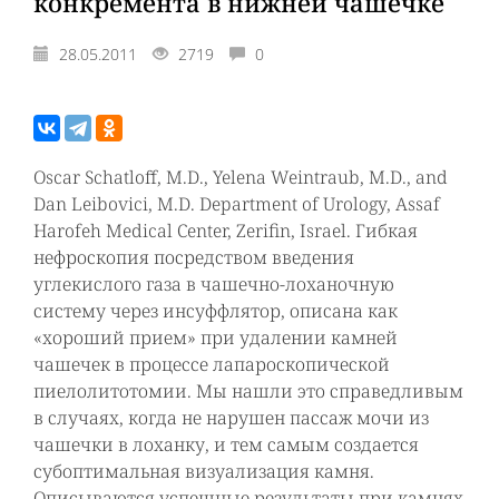
конкремента в нижней чашечке
28.05.2011
2719
0
Oscar Schatloff, M.D., Yelena Weintraub, M.D., and
Dan Leibovici, M.D. Department of Urology, Assaf
Harofeh Medical Center, Zerifin, Israel. Гибкая
нефроскопия посредством введения
углекислого газа в чашечно-лоханочную
систему через инсуффлятор, описана как
«хороший прием» при удалении камней
чашечек в процессе лапароскопической
пиелолитотомии. Мы нашли это справедливым
в случаях, когда не нарушен пассаж мочи из
чашечки в лоханку, и тем самым создается
субоптимальная визуализация камня.
Описываются успешные результаты при камнях