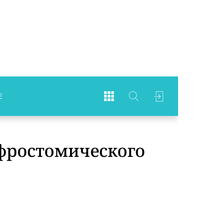
Е
фростомического