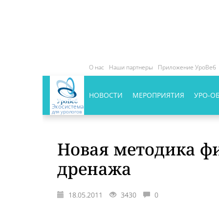
О нас
Наши партнеры
Приложение УроВеб
НОВОСТИ
МЕРОПРИЯТИЯ
УРО-О
Экосистема
для урологов
Новая методика ф
дренажа
18.05.2011
3430
0