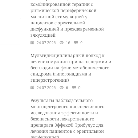
комбинированной терапии с
ритмической периферической
магнитной стимуляцией у
пациентов с эректильной
дисфункцией и преждевременной
эякуляцией
24.07.2026
16
0
Мультидисциплинарный подход к
лечению мужчин при патоспермии и
бесплодии на фоне метаболического
синдрома (гипогонадизма и
гиперэстрогении)
24.07.2026
6
0
Результаты наблюдательного
многоцентрового проспективного
исследования эффективности и
безопасности лекарственного
препарата Эффекс® Трибулус для
лечения пациентов с эректильной
дисфункцией