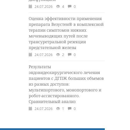
24.07.2026
4
0
Оценка эффективности применения
препарата Везустен® в комплексной
терапии симптомов нижних
мочевыводящих путей после
трансуретральной резекции
предстательной железы
24.07.2026
2
0
Результаты
эндовидеохирургического лечения
пациентов с ДГПЖ больших объемов
из разных доступов:
мультипортового, монопортового и
робот-ассистированного.
Сравнительный анализ
24.07.2026
1
0