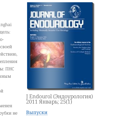
anghai
 цель:
о-
 своей
ействию,
репления
ы: ПНС
ычным
о
ой
J Endourol (Эндоурология)
2011 Январь; 25(1)
именен
Выпуски
рубки не