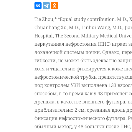
Tie Zhou,* *Equal study contribution. M.D., 
Chuanliang Xu, M.D., Linhui Wang, M.D., Ji
Hospital, The Second Military Medical Unive
перкутанная нефростомия (ПНС) играет 
лоханочной системы почки. Однако, пер
гибкости, не может быть адекватно защ
хотя и тщательно фиксируется к коже ш
нефростомической трубки препятствующ
под контролем УЗИ выполнена 133 взрос
способом, в то время как у 48 применен
дренажа, в качестве внешнего футляра, 
приблизительно 2 см, срезанная вдоль д
фиксация нефростомического футляра. Р
обычный метод, у 48 больных после ПНС