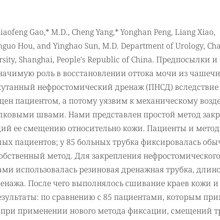
Xiaofeng Gao,* M.D., Cheng Yang,* Yonghan Peng, Liang Xiao,
anguo Hou, and Yinghao Sun, M.D. Department of Urology, Ch
rsity, Shanghai, People's Republic of China. Предпосылки и
значимую роль в восстановлении оттока мочи из чашечн
кутанный нефростомический дренаж (ПНСД) вследствие
ищен пациентом, а потому уязвим к механическому возд
елковыми швами. Нами представлен простой метод зак
ий ее смещению относительно кожи. Пациенты и метод
лых пациентов; у 85 больных трубка фиксировалась об
 собственный метод. Для закрепления нефростомическог
нами использовалась резиновая дренажная трубка, длин
ренажа. После чего выполнялось сшивание краев кожи и
езультаты: по сравнению с 85 пациентами, которым пр
, при применении нового метода фиксации, смещений т