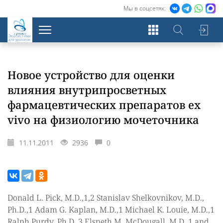
Мы в соцсетях:
Экосистема
для урологов
Новое устройство для оценки
влияния внутрипросветных
фармацевтических препаратов ex
vivo на физиологию мочеточника
11.11.2011
2936
0
Donald L. Pick, M.D.,1,2 Stanislav Shelkovnikov, M.D.,
Ph.D.,1 Adam G. Kaplan, M.D.,1 Michael K. Louie, M.D.,1
Ralph Purdy, Ph.D.,3 Elspeth M. McDougall, M.D.,1 and