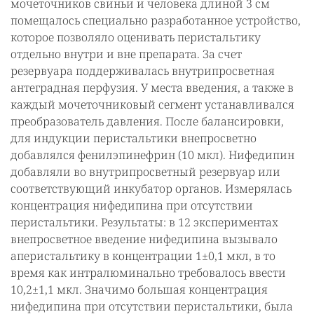
мочеточников свиньи и человека длиной 3 см
помещалось специально разработанное устройство,
которое позволяло оценивать перистальтику
отдельно внутри и вне препарата. За счет
резервуара поддерживалась внутрипросветная
антеградная перфузия. У места введения, а также в
каждый мочеточниковый сегмент устанавливался
преобразователь давления. После балансировки,
для индукции перистальтики внепросветно
добавлялся фенилэпинефрин (10 мкл). Нифедипин
добавляли во внутрипросветный резервуар или
соответствующий инкубатор органов. Измерялась
концентрация нифедипина при отсутствии
перистальтики. Результаты: в 12 экспериментах
внепросветное введение нифедипина вызывало
аперистальтику в концентрации 1±0,1 мкл, в то
время как интралюминально требовалось ввести
10,2±1,1 мкл. Значимо большая концентрация
нифедипина при отсутствии перистальтики, была