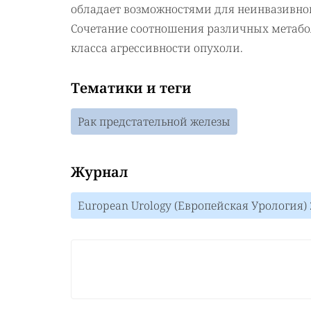
обладает возможностями для неинвазивной 
Сочетание соотношения различных метабо
класса агрессивности опухоли.
Тематики и теги
Рак предстательной железы
Журнал
European Urology (Европейская Урология) 