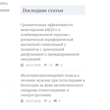
ivo.
Последние статьи
лении
Сравнительная эффективность
монотерапии иФДЭ-5 и
комбинированной терапии с
ритмической периферической
магнитной стимуляцией у
пациентов с эректильной
дисфункцией и преждевременной
эякуляцией
24.07.2026
16
0
Мультидисциплинарный подход к
лечению мужчин при патоспермии и
бесплодии на фоне метаболического
синдрома (гипогонадизма и
гиперэстрогении)
24.07.2026
6
0