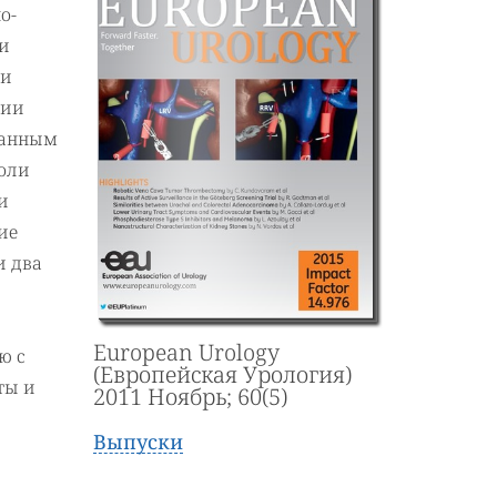
о-
ки
 и
мии
азанным
холи
и
ие
и два
European Urology
ю с
(Европейская Урология)
ты и
2011 Ноябрь; 60(5)
Выпуски