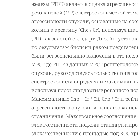
железы (РПЖ) является оценка агрессивност
резонансной (МР) спектроскопической томо
агрессивности опухоли, основанные на соот
холина к креатину (Cho / Cr), используя 
(РП) как золотой стандарт. Дизайн, устан
по результатам биопсии раком предстате
были ретроспективно включены в это исс
МРСТ до РП. Из данных МРСТ рентгенолого
опухоли, руководствуясь только гистопат
спектроскописта определяли максимальный Ch
используя порог стандартизированного по
Максимальные Cho + Cr / Cit, Cho / Cr и р
агрессивностью опухоли и использовались
ограничения: Максимальное соотношение Cho
злокачественности подхода стандартизиро
злокачественности с площадью под ROC-крив