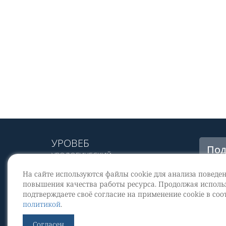
УРОВЕБ
Под
УРОЛОГИЧЕСКИЙ
рас
ИНФОРМАЦИОННЫЙ ПОРТАЛ
На сайте используются файлы cookie для анализа поведе
© 2002 - 2026
повышения качества работы ресурса. Продолжая использ
МЕДИАКИТ 2023
подтверждаете своё согласие на применение cookie в соо
Со
политикой
.
перс
Контакты
Согласен