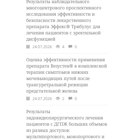
Результаты наблюдательного
многоцентрового проспективного
исследования эффективности и
безопасности лекарственного
препарата Эффекс® Трибулус для
лечения пациентов с эректильной
дисфункцией
24.07.2026
4
0
Оценка эффективности применения
препарата Везустен® в комплексной
терапии симптомов нижних
мочевыводящих путей после
трансуретральной резекции
предстательной железы
24.07.2026
2
0
Результаты
эндовидеохирургического лечения
пациентов с ДГПЖ больших объемов
из разных доступов:
мультипортового, монопортового и