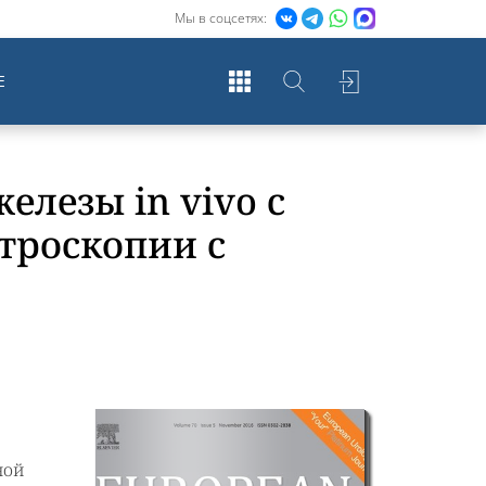
Мы в соцсетях:
Е
елезы in vivo с
троскопии с
ной