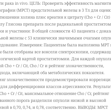
и рака in vivo. ЦЕЛЬ: Проверить эффективность магнитн
графии (МРСТ) предстательной железы в 3 Тл для оцен
ношении холина плюс креатин к цитрату (Cho + Cr / Cit)
шкалу Глисона препарата после радикальной простатэкто
овки и участники: В общей сложности 43 пациента с док
льной железы с 53 клинически значимыми очагами опу
ледование. Измерения: Пациентам была выполнена МРТ 
м были отобраны все воксели спектроскопии, содержащ
ологической картой простатэктомии. Для каждой опухол
o + Cr / Cit, Cho / Cr и рейтинг злокачественности,
дхода, включающий оба метаболических показателя.
ейтинг злокачественности продемонстрировали корреляци
 для дифференцировки классов агрессивности. Результа
 + Cr / Cit, максимальное отношение Cho / Cr, рейтинг
ванного порога разделили опухоли низкой и высокой
ой в 0,70, 0,74, и 0,78, соответственно. ВЫВОДЫ: МРСТ