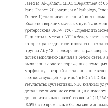
Saeed M. Al-Qahtani, M.D.1 1Department of Urol
Paris, France. 2Department of Pathology, Tenon 
France. Цель: описать внешний вид норма
оболочки верхних мочевых путей с помощь
уретероскопа URF-V (ГУС). Определить може
Пациенты и методы: УПС в белом свете, в 
которых ранее диагностирована переходн
(группа А), у 13 – подозрение на рак впер
почек выполнено сначала в белом свете, а 
выявленных очагов поражения с помощью 
морфологу, который делал описание вслеп
соответствующей картиной в БС и УПС. Ва
Результаты: субъективно, УПС значимо ул
детальное описание ее границ и ангиоарх
дополнительных новообразований (14,2%) 
(8,5%), в то время как в белом свете опис