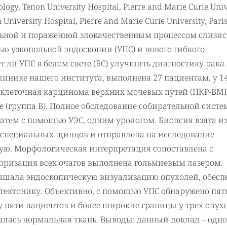
ogy, Tenon University Hospital, Pierre and Marie Curie Univ
University Hospital, Pierre and Marie Curie University, Paris
льной и пораженной злокачественным процессом слизи
ю узкопольной эндоскопии (УПС) и нового гибкого
т ли УПС в белом свете (БС) улучшить диагностику рака.
клинике нашего института, выполнена 27 пациентам, у 14
оклеточная карцинома верхних мочевых путей (ПКР-ВМ
вые (группа В). Полное обследование собирательной сист
затем с помощью УЭС, одним урологом. Биопсия взята из
специальных щипцов и отправлена на исследование
ую. Морфологическая интерпретация сопоставлена с
поризация всех очагов выполнена гольмиевым лазером.
учшала эндоскопическую визуализацию опухолей, обесп
итектонику. Объективно, с помощью УПС обнаружено пят
у пяти пациентов и более широкие границы у трех опух
ывалась нормальная ткань. Выводы: данный доклад – одно