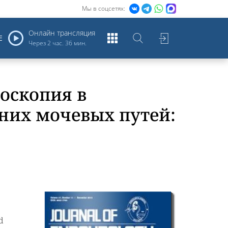
Мы в соцсетях:
Онлайн трансляция
Е
Через
2 час. 36 мин.
оскопия в
них мочевых путей:
d