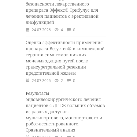
безопасности лекарственного
препарата Эффекс® Трибулус для
лечения пациентов с эректильной
дисфункцией
24.07.2026
4
0
Оценка эффективности применения
препарата Везустен® в комплексной
терапии симптомов нижних
мочевыводящих путей после
трансуретральной резекции
предстательной железы
24.07.2026
2
0
Результаты
эндовидеохирургического лечения
пациентов с ДГПЖ больших объемов
из разных доступов:
мультипортового, монопортового и
робот-ассистированного.
Сравнительный анализ