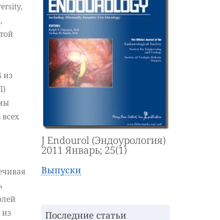
ersity,
,
стой
 из
П)
емы
 всех
J Endourol (Эндоурология)
2011 Январь; 25(1)
Выпуски
ечивая
ь
олей
 из
Последние статьи