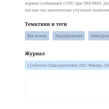
первых сообщений о УПС при ПКР-ВМП. Дан
так как она значительно улучшает выявлени
Тематики и теги
Рак почки
Эндоурология
Онкоуро
Журнал
J Endourol (Эндоурология) 2011 Январь; 25(