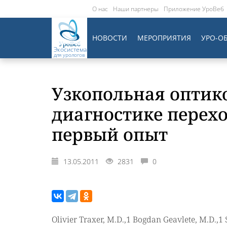
О нас
Наши партнеры
Приложение УроВеб
НОВОСТИ
МЕРОПРИЯТИЯ
УРО-О
Экосистема
для урологов
Узкопольная оптик
диагностике перех
первый опыт
13.05.2011
2831
0
Olivier Traxer, M.D.,1 Bogdan Geavlete, M.D.,1 