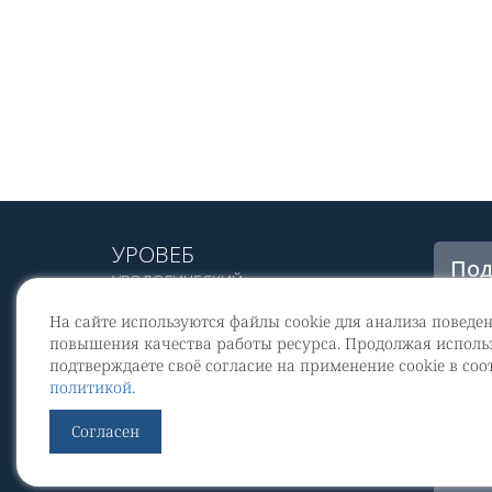
УРОВЕБ
Под
УРОЛОГИЧЕСКИЙ
рас
ИНФОРМАЦИОННЫЙ ПОРТАЛ
На сайте используются файлы cookie для анализа поведе
© 2002 - 2026
повышения качества работы ресурса. Продолжая использ
МЕДИАКИТ 2023
подтверждаете своё согласие на применение cookie в соо
Со
политикой
.
перс
Контакты
Согласен
По
Уров