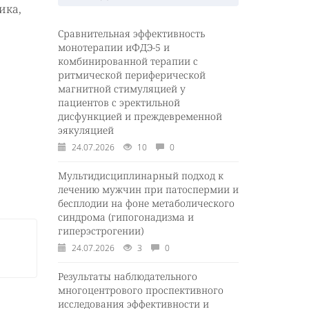
ика,
Сравнительная эффективность
монотерапии иФДЭ-5 и
комбинированной терапии с
ритмической периферической
магнитной стимуляцией у
пациентов с эректильной
дисфункцией и преждевременной
эякуляцией
24.07.2026
10
0
Мультидисциплинарный подход к
лечению мужчин при патоспермии и
бесплодии на фоне метаболического
синдрома (гипогонадизма и
гиперэстрогении)
24.07.2026
3
0
Результаты наблюдательного
многоцентрового проспективного
исследования эффективности и