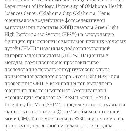
Department of Urology, University of Oklahoma Health
Sciences Center, Oklahoma City, Oklahoma. Цель:
оценивалось воздействие фотоселективной
вапоризации простаты (ФВП) лазером GreenLight
High-Performance System (HPS™) на сексуальную
функцию при лечении симптомов нижних мочевых
путей (СНМП) вызванных доброкачественной
гиперплазией простаты (ДГПЖ). Пациенты и
методы: нами проведено проспективное
исследование первого хирургического опыта
применения зеленого лазера GreenLight HPS™ для
проведения ФВП. У всех пациентов выполнена
оценка по шкале симптомов Американской
Ассоциации Урологов (AUASS) и Sexual Health
Inventory for Men (SHIM), определена максимальная
скорость потока мочи (Qmax) и объем остаточной
мочи (ОМ). Трансуретральная ФВП осуществлялась
при помощи лазерной системы со световодом