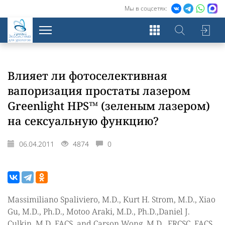
Мы в соцсетях:
Экосистема
для урологов
Влияет ли фотоселективная
вапоризация простаты лазером
Greenlight HPS™ (зеленым лазером)
на сексуальную функцию?
06.04.2011
4874
0
Massimiliano Spaliviero, M.D., Kurt H. Strom, M.D., Xiao
Gu, M.D., Ph.D., Motoo Araki, M.D., Ph.D.,Daniel J.
Culkin, M.D. FACS, and Carson Wong, M.D., FRCSC, FACS