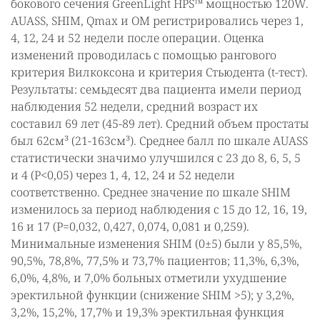
бокового сечения GreenLight HPS™ мощностью 120W.
AUASS, SHIM, Qmax и ОМ регистрировались через 1,
4, 12, 24 и 52 недели после операции. Оценка
изменений проводилась с помощью рангового
критерия Вилкоксона и критерия Стьюдента (t-тест).
Результаты: семьдесят два пациента имели период
наблюдения 52 недели, средний возраст их
составил 69 лет (45-89 лет). Средний объем простаты
был 62см³ (21-163см³). Среднее балл по шкале AUASS
статистически значимо улучшился с 23 до 8, 6, 5, 5
и 4 (Р<0,05) через 1, 4, 12, 24 и 52 недели
соответственно. Среднее значение по шкале SHIM
изменилось за период наблюдения с 15 до 12, 16, 19,
16 и 17 (Р=0,032, 0,427, 0,074, 0,081 и 0,259).
Минимальные изменения SHIM (0±5) были у 85,5%,
90,5%, 78,8%, 77,5% и 73,7% пациентов; 11,3%, 6,3%,
6,0%, 4,8%, и 7,0% больных отметили ухудшение
эректильной функции (снижение SHIM >5); у 3,2%,
3,2%, 15,2%, 17,7% и 19,3% эректильная функция