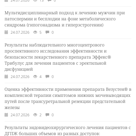
24.07.2026
13
0
Мультидисциплинарный подход к лечению мужчин при
патоспермии и бесплодии на фоне метаболического
синдрома (гипогонадизма и гиперэстрогении)
24.07.2026
5
0
Результаты наблюдательного многоцентрового
проспективного исследования эффективности и
безопасности лекарственного препарата Эффекс®
Трибулус для лечения пациентов с эректильной
дисфункцией
24.07.2026
4
0
Оценка эффективности применения препарата Везустен® в
комплексной терапии симптомов нижних мочевыводящих
путей после трансуретральной резекции предстательной
железы
24.07.2026
2
0
Результаты эндовидеохирургического лечения пациентов с
ДГПЖ больших объемов из разных доступов: