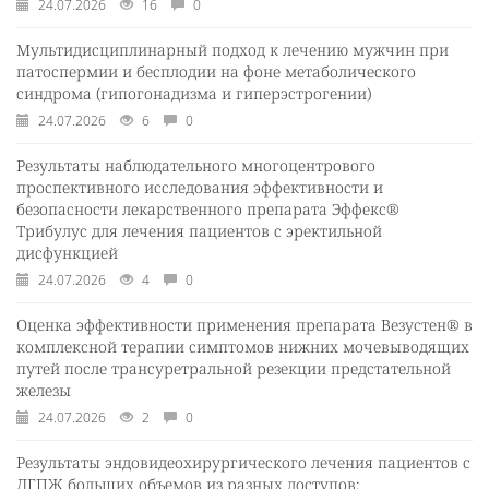
24.07.2026
16
0
Мультидисциплинарный подход к лечению мужчин при
патоспермии и бесплодии на фоне метаболического
синдрома (гипогонадизма и гиперэстрогении)
24.07.2026
6
0
Результаты наблюдательного многоцентрового
проспективного исследования эффективности и
безопасности лекарственного препарата Эффекс®
Трибулус для лечения пациентов с эректильной
дисфункцией
24.07.2026
4
0
Оценка эффективности применения препарата Везустен® в
комплексной терапии симптомов нижних мочевыводящих
путей после трансуретральной резекции предстательной
железы
24.07.2026
2
0
Результаты эндовидеохирургического лечения пациентов с
ДГПЖ больших объемов из разных доступов: