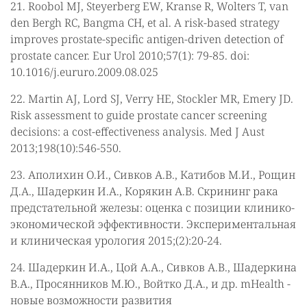
21. Roobol MJ, Steyerberg EW, Kranse R, Wolters T, van
den Bergh RC, Bangma CH, et al. A risk-based strategy
improves prostate-specific antigen-driven detection of
prostate cancer. Eur Urol 2010;57(1): 79-85. doi:
10.1016/j.eururo.2009.08.025
22. Martin AJ, Lord SJ, Verry HE, Stockler MR, Emery JD.
Risk assessment to guide prostate cancer screening
decisions: a cost-effectiveness analysis. Med J Aust
2013;198(10):546-550.
23. Аполихин О.И., Сивков А.В., Катибов М.И., Рощин
Д.А., Шадеркин И.А., Корякин А.В. Скрининг рака
предстательной железы: оценка с позиции клинико-
экономической эффективности. Экспериментальная
и клиническая урология 2015;(2):20-24.
24. Шадеркин И.А., Цой А.А., Сивков А.В., Шадеркина
В.А., Просянников М.Ю., Войтко Д.А., и др. mHealth -
новые возможности развития