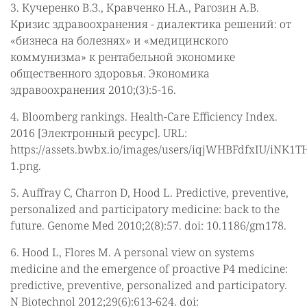
3. Кучеренко В.З., Кравченко Н.А., Рагозин А.В.
Кризис здравоохранения - диалектика решений: от
«бизнеса на болезнях» и «медицинского
коммунизма» к рентабельной экономике
общественного здоровья. Экономика
здравоохранения 2010;(3):5-16.
4. Bloomberg rankings. Health-Care Efficiency Index.
2016 [Электронный ресурс]. URL:
https://assets.bwbx.io/images/users/iqjWHBFdfxIU/iNK1T
1.png.
5. Auffray C, Charron D, Hood L. Predictive, preventive,
personalized and participatory medicine: back to the
future. Genome Med 2010;2(8):57. doi: 10.1186/gm178.
6. Hood L, Flores M. A personal view on systems
medicine and the emergence of proactive P4 medicine:
predictive, preventive, personalized and participatory.
N Biotechnol 2012;29(6):613-624. doi: