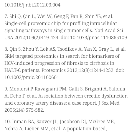
10.1016/j.nbt.2012.03.004
7. Shi Q, Qin L, Wei W, Geng F, Fan R, Shin YS, et al.
Single-cell proteomic chip for profiling intracellular
signaling pathways in single tumor cells. Natl Acad Sci
USA 2012;109(2):419-424. doi: 10.1073/pnas.1110865109
8. Qin S, Zhou Y, Lok AS, Tsodikov A, Yan X, Gray L, et al.
SRM targeted proteomics in search for biomarkers of
HCV-induced progression of fibrosis to cirrhosis in
HALT-C patients. Proteomics 2012;12(8):1244-1252. doi:
10.1002/pmic.201100601
9. Montorsi P, Ravagnani PM, Galli S, Briganti A, Salonia
A, Deho F, et al. Association between erectile dysfunction
and coronary artery disease: a case report. J Sex Med
2005;2(4):575-582.
10. Inman BA, Sauver JL, Jacobson DJ, McGree ME,
Nehra A, Lieber MM, et al. A population-based,