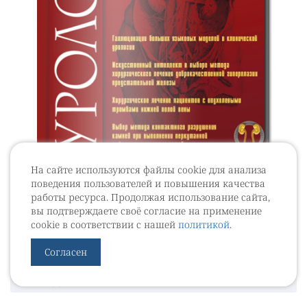
На сайте используются файлы cookie для анализа
Журнал "Экспериментальная и
поведения пользователей и повышения качества
клиническая урология" Выпуск №1, 2017
работы ресурса. Продолжая использование сайта,
вы подтверждаете своё согласие на применение
Выпуски
cookie в соответствии с нашей
политикой
.
Согласен
Последние статьи