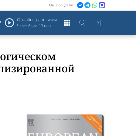
Мы в соцсетях:
Онлайн трансляция
Е
Через
8 час. 13 мин.
логическом
ализированной