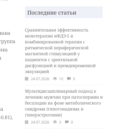
Последние статьи
Сравнительная эффективность
вана
монотерапии иФДЭ-5 и
(группа
комбинированной терапии с
ритмической периферической
ника
магнитной стимуляцией у
ы
пациентов с эректильной
дисфункцией и преждевременной
эякуляцией
24.07.2026
10
0
Мультидисциплинарный подход к
лечению мужчин при патоспермии и
бесплодии на фоне метаболического
на
синдрома (гипогонадизма и
гиперэстрогении)
0.81),
24.07.2026
3
0