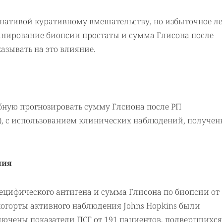
рнативой куративному вмешательству, но избыточное л
ланирование биопсии простаты и сумма Глисона после
азывать на это влияние.
обную прогнозировать сумму Глсиона после РП
]), с использованием клинических наблюдений, получен
ния
ецифического антигена и сумма Глисона по биопсии от 
когорты активного наблюдения Johns Hopkins были
лючены показатели ПСГ от 191 пациентов, подвергшихся