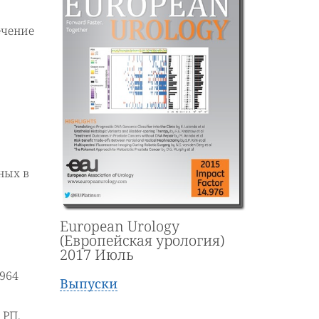
ечение
ных в
European Urology
(Европейская урология)
2017 Июль
964
Выпуски
 РП.