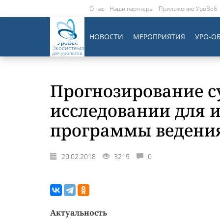
О нас
Наши партнеры
Приложение УроВеб
НОВОСТИ
МЕРОПРИЯТИЯ
УРО-О
Экосистема
для урологов
Прогнозирование с
исследовании для
программы ведения
20.02.2018
3219
0
Актуальность