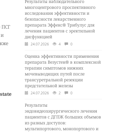
Результаты наблюдательного
многоцентрового проспективного
исследования эффективности и
безопасности лекарственного
препарата Эффекс® Трибулус для
е ПСГ
лечения пациентов с эректильной
 и
дисфункцией
акже
24.07.2026
4
0
Оценка эффективности применения
препарата Везустен® в комплексной
терапии симптомов нижних
мочевыводящих путей после
трансуретральной резекции
предстательной железы
24.07.2026
2
0
state
Результаты
эндовидеохирургического лечения
пациентов с ДГПЖ больших объемов
из разных доступов:
мультипортового, монопортового и