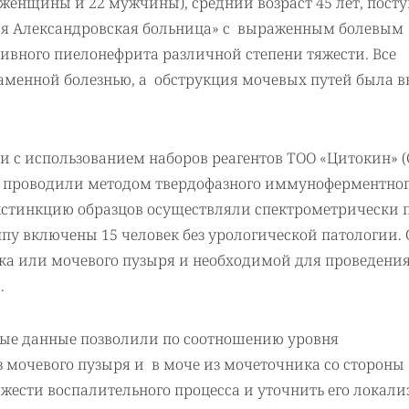
 женщины и 22 мужчины), средний возраст 45 лет, пос
кая Александровская больница» с выраженным болевым
вного пиелонефрита различной степени тяжести. Все
менной болезнью, а обструкция мочевых путей была в
 с использованием наборов реагентов ТОО «Цитокин» (
ов проводили методом твердофазного иммуноферментно
кстинкцию образцов осуществляли спектрометрически 
пу включены 15 человек без урологической патологии.
ика или мочевого пузыря и необходимой для проведени
.
ые данные позволили по соотношению уровня
 мочевого пузыря и в моче из мочеточника со стороны
жести воспалительного процесса и уточнить его локали