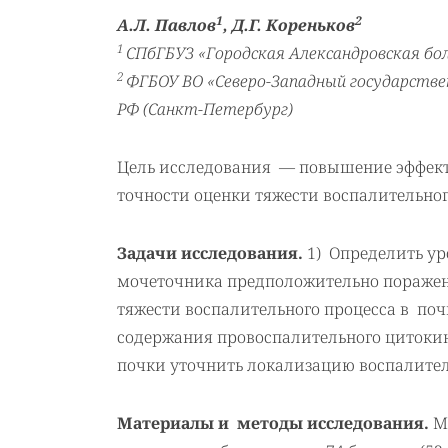
1
2
А.Л. Павлов
, Д.Г. Кореньков
1
СПбГБУЗ «Городская Александровская бо
2
ФГБОУ ВО «Северо-Западный государстве
РФ (Санкт-Петербург)
Цель исследования — повышение эффект
точности оценки тяжести воспалительног
Задачи исследования.
1) Определить ур
мочеточника предположительно пораженн
тяжести воспалительного процесса в по
содержания провоспалительного цитокин
почки уточнить локализацию воспалител
Материалы и методы исследования.
М