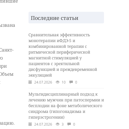
тупившие
Последние статьи
ызвана
Сравнительная эффективность
монотерапии иФДЭ-5 и
комбинированной терапии с
Санкт-
ритмической периферической
го
магнитной стимуляцией у
пациентов с эректильной
при
дисфункцией и преждевременной
 Объем
эякуляцией
я
24.07.2026
10
0
Мультидисциплинарный подход к
лечению мужчин при патоспермии и
бесплодии на фоне метаболического
синдрома (гипогонадизма и
гиперэстрогении)
зацию.
24.07.2026
3
0