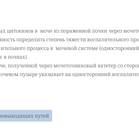
ых цитокинов в моче из пораженной почки через моче
жность определить степень тяжести воспалительного пр
ительного процесса в мочевой системе (односторонни
 в почках).
оче, полученной через мочеточниковый катетер со стор
 мочевом пузыре указывает на односторонний воспалит
чевыводящих путей