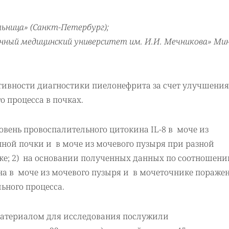
льница» (Санкт-Петербург);
нный медицинский университет им. И.И. Мечникова» Ми
ивности диагностики пиелонефрита за счет улучшения
о процесса в почках.
овень провоспалительного цитокина IL-8 в моче из
ой почки и в моче из мочевого пузыря при разной
чке; 2) на основании полученных данных по соотношен
а в моче из мочевого пузыря и в мочеточнике пораже
ьного процесса.
атериалом для исследования послужили