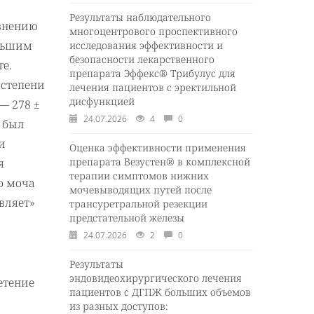
Результаты наблюдательного
авнению
многоцентрового проспективного
ольшим
исследования эффективности и
безопасности лекарственного
е.
препарата Эффекс® Трибулус для
 степени
лечения пациентов с эректильной
дисфункцией
— 278 ±
24.07.2026
4
0
и был
и
Оценка эффективности применения
препарата Везустен® в комплексной
я
терапии симптомов нижних
о моча
мочевыводящих путей после
вляет»
трансуретральной резекции
предстательной железы
24.07.2026
2
0
Результаты
эндовидеохирургического лечения
етение
пациентов с ДГПЖ больших объемов
из разных доступов: