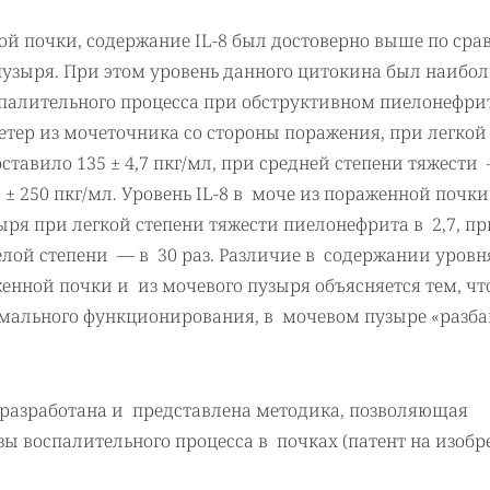
ой почки, содержание IL-8 был достоверно выше по ср
 пузыря. При этом уровень данного цитокина был наиб
палительного процесса при обструктивном пиелонефрит
тетер из мочеточника со стороны поражения, при легкой
тавило 135 ± 4,7 пкг/мл, при средней степени тяжести 
± 250 пкг/мл. Уровень IL-8 в моче из пораженной почк
ыря при легкой степени тяжести пиелонефрита в 2,7, пр
елой степени — в 30 раз. Различие в содержании уровн
енной почки и из мочевого пузыря объясняется тем, чт
ормального функционирования, в мочевом пузыре «разба
 разработана и представлена методика, позволяющая
зы воспалительного процесса в почках (патент на изобр