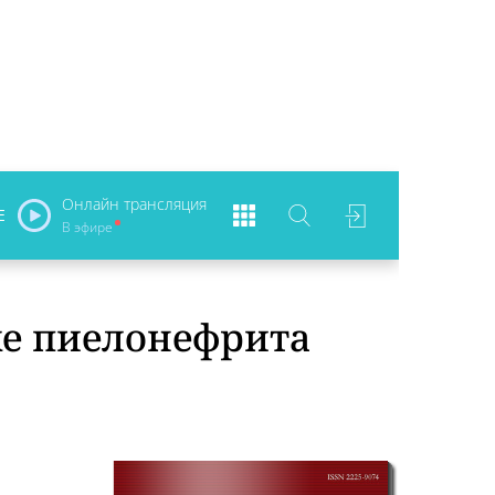
Онлайн трансляция
Е
В эфире
ке пиелонефрита