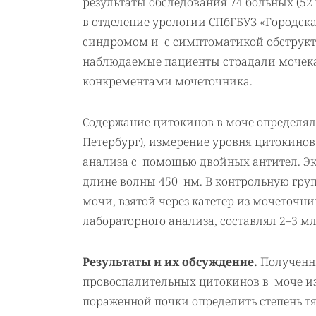
результаты обследования 74 больных (52
в отделение урологии СПбГБУЗ «Городс
синдромом и с симптоматикой обструкти
наблюдаемые пациенты страдали мочека
конкрементами мочеточника.
Содержание цитокинов в моче определяли
Петербург), измерение уровня цитокин
анализа с помощью двойных антител. Э
длине волны 450 нм. В контрольную груп
мочи, взятой через катетер из мочеточн
лабораторного анализа, составлял 2–3 мл
Результаты и их обсуждение.
Полученн
провоспалительных цитокинов в моче из
пораженной почки определить степень тя