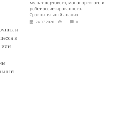
мультипортового, монопортового и
робот-ассистированного.
Сравнительный анализ
24.07.2026
1
0
точник и
оцесса в
й или
оны
ельный