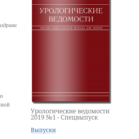
нздрава
ию
нной
Урологические ведомости
2019 №1 - Спецвыпуск
Выпуски