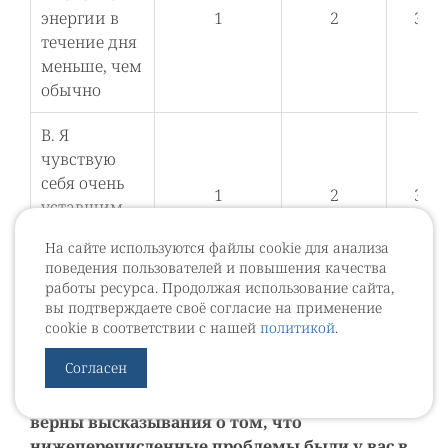
энергии в
1
2
3
течение дня
меньше, чем
обычно
В. Я
чувствую
себя очень
1
2
3
уставшим
или
На сайте используются файлы cookie для анализа
утомленным
поведения пользователей и повышения качества
работы ресурса. Продолжая использование сайта,
С. Моя
вы подтверждаете своё согласие на применение
активность
1
2
3
cookie в соответствии с нашей
политикой
.
ограничена
Согласен
2. Из-за мочекаменной болезни, насколько
верны высказывания о том, что
нижеперечисленные проблемы были у вас в