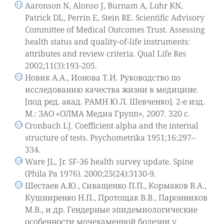
Aaronson N, Alonso J, Burnam A, Lohr KN,
Patrick DL, Perrin E, Stein RE. Scientific Advisory
Committee of Medical Outcomes Trust. Assessing
health status and quality-of-life instruments:
attributes and review criteria. Qual Life Res
2002;11(3):193-205.
Новик А.А., Ионова Т.И. Руководство по
исследованию качества жизни в медицине.
[под ред. акад. РАМН Ю.Л. Шевченко]. 2-е изд.
М.: ЗАО «ОЛМА Медиа Групп», 2007. 320 с.
Cronbach LJ. Coefficient alpha and the internal
structure of tests. Psychometrika 1951;16:297–
334.
Ware JL, Jr. SF-36 health survey update. Spine
(Phila Pa 1976). 2000;25(24):3130-9.
Шестаев А.Ю., Сиващенко П.П., Кормаков В.А.,
Кушниренко Н.П., Протощак В.В., Паронников
М.В., и др. Гендерные эпидемиологические
особенности мочекаменной болезни у