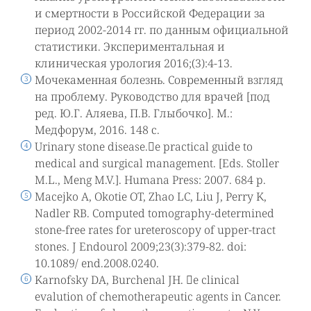
и смертности в Российской Федерации за
период 2002-2014 гг. по данным официальной
статистики. Экспериментальная и
клиническая урология 2016;(3):4-13.
Мочекаменная болезнь. Современный взгляд
на проблему. Руководство для врачей [под
ред. Ю.Г. Аляева, П.В. Глыбочко]. М.:
Медфорум, 2016. 148 с.
Urinary stone disease.e practical guide to
medical and surgical management. [Eds. Stoller
M.L., Meng M.V.]. Humana Press: 2007. 684 p.
Macejko A, Okotie OT, Zhao LC, Liu J, Perry K,
Nadler RB. Computed tomography-determined
stone-free rates for ureteroscopy of upper-tract
stones. J Endourol 2009;23(3):379-82. doi:
10.1089/ end.2008.0240.
Karnofsky DA, Burchenal JH. e clinical
evalution of chemotherapeutic agents in Cancer.