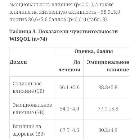
эмоционального влияния (р<0,01), а также
влияния на жизненную активность – 58,9±5,9
против 86,6±5,6 баллов (р<0,01) (табл. 3).
Таблица 3. Показатели чувствительности
WISQOL (n=74)
Оценка, баллы
Домен
До
Эмоциональное
лечения
влияние
Социальное
66.1 ±5.6
88.8±5.8
<
влияние (СВ)
Эмоциональное
54.3+4.9
77.1 ±5.6
<
влияние (ЭВ)
Влияние на
67.9+4.6
80.2±4.9
<
здоровье (ВЗ)