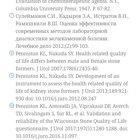
Evaluation of chemotherapeutic agenta. N.Y.,
Columbia University Press: 1947. P. 67-82.
Сулейманов С.И., Кадыров З.А., Истратов В.Н.,
Рамишвили В.Ш. Оценка эффективности
современных методов лабораторной
диагностики мочекаменной болезни.
Лечебное дело 2012;(2):99-103.
Penniston KL, Nakada SY. Health related quality
of life differs between male and female stone
formers. J Urol 2007;178(6):2435-40.
Penniston KL, Nakada SY. Development of an
instrument to assess the health related quality of
life of kidney stone formers. J Urol 2013;189:921-
930 doi: 10.1016/j.juro.2012.08.247
Penniston KL, Antonelli JA, Viprakasit DP, Averch
TD, Sivalingam S, Sur RL, et al. Validation and
reliability of the Wisconsin Stone Quality of Life
questionnaire. J Urol 2017;197(5):1280-1288. doi:
10.1016/j.juro.2016.11.097.