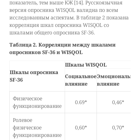
показатель, тем выше КЖ [14]. Русскоязычная
версия опросника WISQOL валидна по всем
исследованным аспектам. В таблице 2 показана
корреляция шкал опросника WISQOL со
шкалами общего опросника SF-36.
Таблица 2. Корреляции между шкалами
опросников SF-36 и WISQOL
Шкалы WISQOL
Шкалы опросника
Социальное
Эмоциональное
SF-36
влияние
влияние
Физическое
0.69*
0,46*
функционирование
Ролевое
физическое
0,60*
0,70*
функционирование