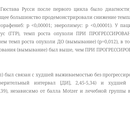
 Гюстава Русси после первого цикла было диагности
яющее большинство продемонстрировали снижение темп
афениб: р <0,00001; эверолимус: р <0,00001). У пац
мус (ГГР), темп роста опухоли ПРИ ПРОГРЕССИРОВА
м темп роста опухоли ДО (вымывание) (р=0,012), в т
ирования (вымывание) был выше, чем ПРИ ПРОГРЕССИР
л) был связан с худшей выживаемостью без прогрессир
оверительный интервал [ДИ], 2,45-5,34) и худшей
,39), независимо от балла Motzer и лечебной группы 