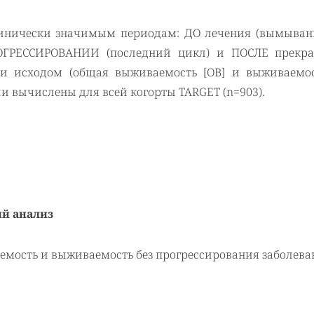
инически значимым периодам: ДО лечения (вымывани
ОГРЕССИРОВАНИИ (последний цикл) и ПОСЛЕ прекр
 и исходом (общая выживаемость [ОВ] и выживаемос
ли вычислены для всей когорты TARGET (
n
=903).
ий анализ
емость и выживаемость без прогрессирования заболева