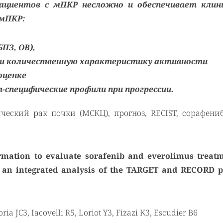
ациентов с мПКР несложно и обеспечивает клин
 мПКР:
БПЗ, ОВ),
 и количественную характеристику активности
оценке
специфические профили при прогрессии.
еский рак почки (МСКЦ), прогноз, RECIST, сорафениб
rmation to evaluate sorafenib and everolimus treatm
s: an integrated analysis of the TARGET and RECORD 
oria JC3, Iacovelli R5, Loriot Y3, Fizazi K3, Escudier B6