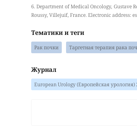
6. Department of Medical Oncology, Gustave Ro
Roussy, Villejuif, France. Electronic address: e
Тематики и теги
Рак почки
Таргетная терапия рака по
Журнал
European Urology (Европейская урология) 2