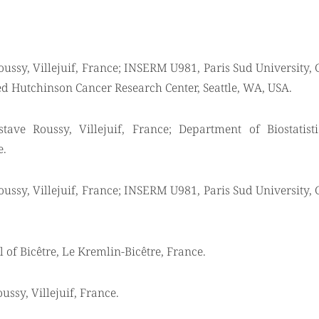
ussy, Villejuif, France; INSERM U981, Paris Sud University,
red Hutchinson Cancer Research Center, Seattle, WA, USA.
ave Roussy, Villejuif, France; Department of Biostatist
e.
ussy, Villejuif, France; INSERM U981, Paris Sud University,
 of Bicêtre, Le Kremlin-Bicêtre, France.
ssy, Villejuif, France.