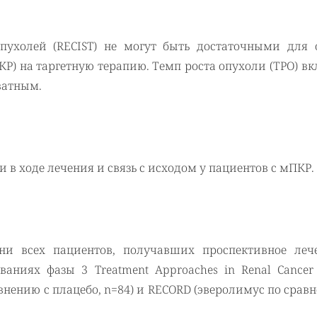
пухолей (RECIST) не могут быть достаточными для 
Р) на таргетную терапию. Темп роста опухоли (ТРО) в
ватным.
 в ходе лечения и связь с исходом у пациентов с мПКР.
ни всех пациентов, получавших проспективное леч
дованиях фазы 3
Treatment
Approaches
in
Renal
Cancer
авнению с плацебо,
n
=84) и RECORD (эверолимус по срав