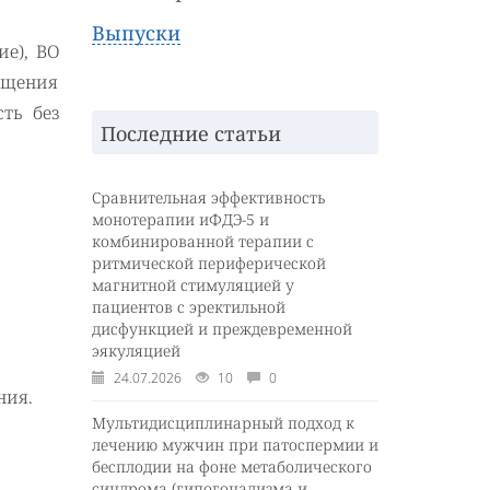
Выпуски
е), ВО
ащения
ть без
Последние статьи
Сравнительная эффективность
монотерапии иФДЭ-5 и
комбинированной терапии с
ритмической периферической
магнитной стимуляцией у
пациентов с эректильной
дисфункцией и преждевременной
эякуляцией
24.07.2026
10
0
ния.
Мультидисциплинарный подход к
лечению мужчин при патоспермии и
бесплодии на фоне метаболического
синдрома (гипогонадизма и