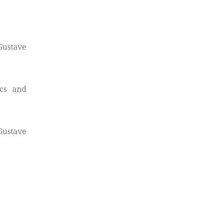
 Gustave
ics and
 Gustave