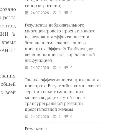
гиперэстрогении)
ровано
24.07.2026
3
0
а роста
Результаты наблюдательного
иентов,
многоцентрового проспективного
НИИ (в
исследования эффективности и
о время
безопасности лекарственного
препарата Эффекс® Трибулус для
ОВАНИИ
лечения пациентов с эректильной
дисфункцией
24.07.2026
4
0
ования
Оценка эффективности применения
 общей
препарата Везустен® в комплексной
терапии симптомов нижних
во всей
мочевыводящих путей после
трансуретральной резекции
предстательной железы
24.07.2026
2
0
Результаты