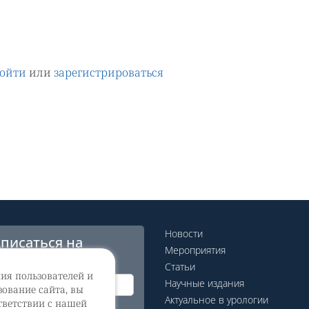
ойти
или
зарегистрироваться
Новости
писаться на
Мероприятия
сылку
Статьи
ния пользователей и
Научные издания
ование сайта, вы
Актуальное в урологии
тветствии с нашей