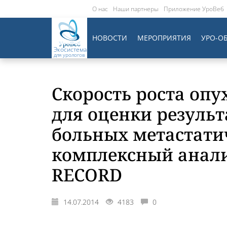
О нас
Наши партнеры
Приложение УроВеб
НОВОСТИ
МЕРОПРИЯТИЯ
УРО-О
Экосистема
для урологов
Скорость роста оп
для оценки резуль
больных метастати
комплексный анали
RECORD
14.07.2014
4183
0