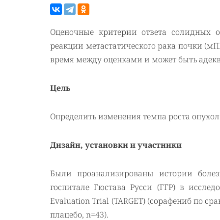
Оценочные критерии ответа солидных о
реакции метастатического рака почки (мПК
время между оценками и может быть адек
Цель
Определить изменения темпа роста опухоли
Дизайн, установки и участники
Были проанализированы истории болез
госпитале Гюстава Русси (ГГР) в иссле
Evaluation
Trial
(
TARGET
) (сорафениб по ср
плацебо,
n
=43).