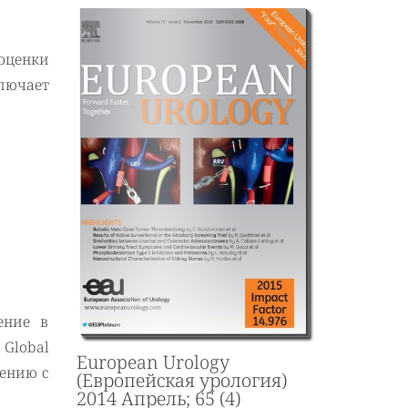
оценки
ключает
ение в
Global
European Urology
нению с
(Европейская урология)
2014 Апрель; 65 (4)