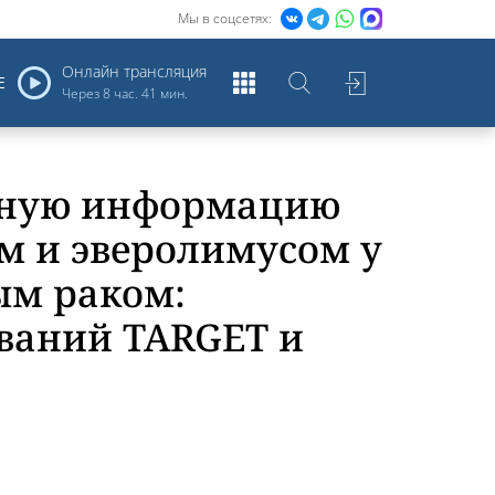
Мы в соцсетях:
Онлайн трансляция
Е
Через
8 час. 41 мин.
езную информацию
м и эверолимусом у
ым раком:
ваний TARGET и