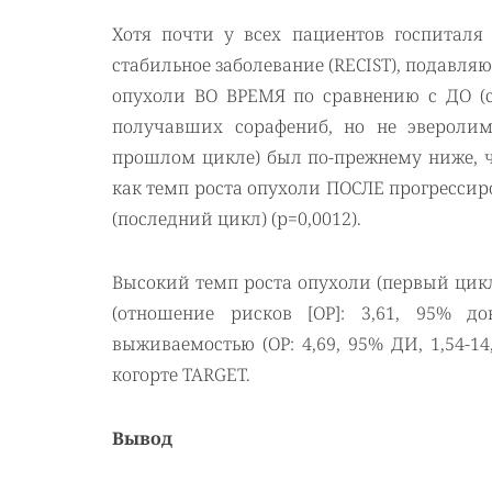
Хотя почти у всех пациентов госпиталя
стабильное заболевание (RECIST), подавл
опухоли ВО ВРЕМЯ по сравнению с ДО (сор
получавших сорафениб, но не эвероли
прошлом цикле) был по-прежнему ниже, че
как темп роста опухоли ПОСЛЕ прогресс
(последний цикл) (р=0,0012).
Высокий темп роста опухоли (первый цик
(отношение рисков [ОР]: 3,61, 95% д
выживаемостью (ОР: 4,69, 95% ДИ, 1,54-14
когорте TARGET.
Вывод