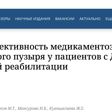
БЗОРЫ
НАУЧНЫЕ ИЗДАНИЯ
ВАКАНСИИ
АКТУАЛЬНО
ЕЩ
ективность медикаменто
го пузыря у пациентов с
й реабилитации
ков М.Т., Мансурова И.Б., Куаншалиева Ж.Е.