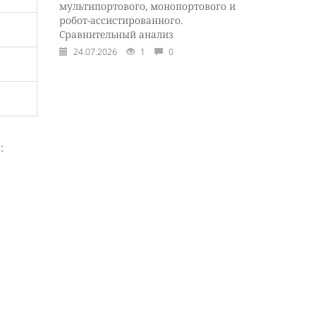
мультипортового, монопортового и
робот-ассистированного.
Сравнительный анализ
24.07.2026
1
0
: