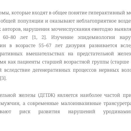
мы, которые входят в общее понятие гиперактивный м
 общей популяции и оказывают неблагоприятное возде
х авторов, нарушения мочеиспускания ежегодно выявля
 60–80 лет [1, 2]. Изучение эпидемиологии нар
ин в возрасте 55–67 лет дизурия развивается всле
ративных вмешательствах на предстательной желез
емя как пациенты старшей возрастной группы (старше 
 вследствие дегенеративных процессов нервных воло
3].
тельной железы (ДГПЖ) является наиболее частой пр
 мужчин, а современные малоинвазивные трансуретр
ичивают риск развития нарушений уродинам