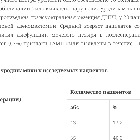
реабилитации было выявлено нарушение уродинамики 
произведена трансуретральная резекция ДГПЖ, у 28 па
рной аденомэктомии. Средний возраст пациентов со
звития дисфункции мочевого пузыря в послеоперац
тов (63%) признаки ГАМП были выявлены в течение 1 
 уродинамики у исследуемых пациентов
Количество пациентов
перации)
абс
%
13
17,2
35
46,0