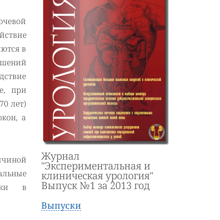
очевой
йствие
ются в
ушений
дствие
е, при
70 лет)
кон, а
Журнал
ичиной
"Экспериментальная и
альные
клиническая урология"
Выпуск №1 за 2013 год
ики в
Выпуски