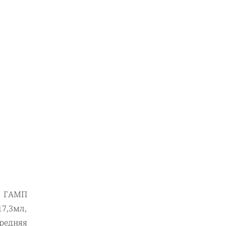
я ГАМП
7,3мл,
средняя