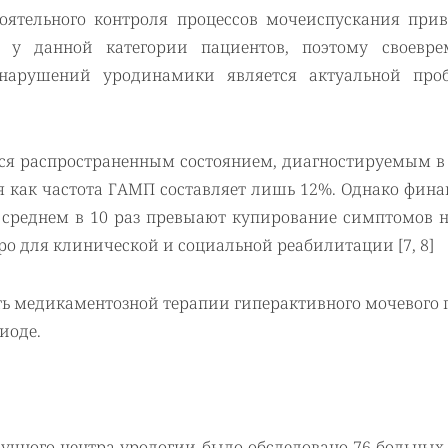
оятельного контроля процессов мочеиспускания прив
 у данной категории пациентов, поэтому своевре
 нарушений уродинамики является актуальной про
я распространенным состоянием, диагностируемым в
я как частота ГАМП составляет лишь 12%. Однако фин
в среднем в 10 раз превыают купирование симптомов 
о для клинической и социальной реабилитации [7, 8]
ть медикаментозной терапии гиперактивного мочевого
иоде.
учного центра урологии было обследовано 76 больных