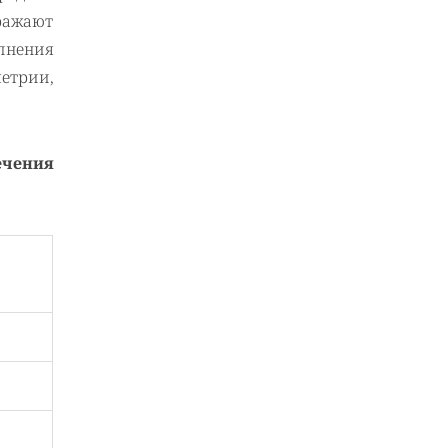
тражают
лнения
метрии,
ечения