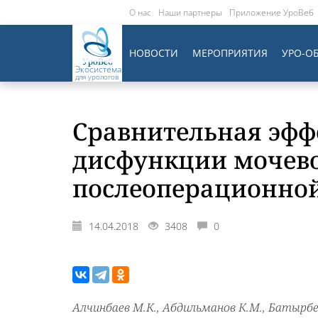
О нас
Наши партнеры
Приложение УроВеб
НОВОСТИ
МЕРОПРИЯТИЯ
УРО-О
Экосистема
для урологов
Сравнительная эфф
дисфункции мочево
послеоперационно
14.04.2018
3408
0
Алчинбаев М.К., Абдильманов К.М., Батырбе