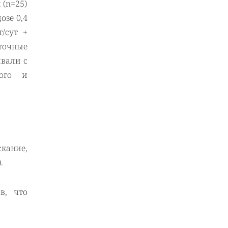
 (n=25)
озе 0,4
/сут +
точные
ивали с
вого и
скание,
.
в, что