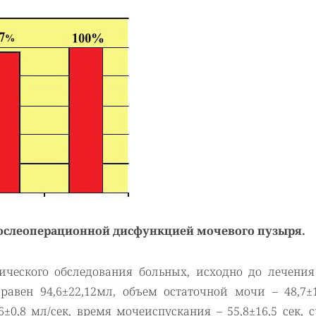
 послеоперационной дисфункцией мочевого пузыря.
ического обследования больных, исходно до лечени
авен 94,6±22,12мл, объем остаточной мочи – 48,7±1
±0,8 мл/сек, время мочеиспускания – 55,8±16,5 сек, 