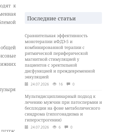
одят к
менная
Последние статьи
блемой
Сравнительная эффективность
монотерапии иФДЭ-5 и
 общей
комбинированной терапии с
ритмической периферической
ансовые
магнитной стимуляцией у
нижних
пациентов с эректильной
дисфункцией и преждевременной
эякуляцией
24.07.2026
16
0
 пузыря
Мультидисциплинарный подход к
лечению мужчин при патоспермии и
бесплодии на фоне метаболического
синдрома (гипогонадизма и
гиперэстрогении)
24.07.2026
6
0
 ДГПЖ,