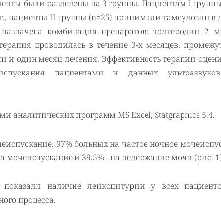
нты были разделены на 3 группы. Пациентам I группы
т., пациенты II группы (n=25) принимали тамсулозин в д
а назначена комбинация препаратов: толтеродин 2 мг
 терапия проводилась в течение 3-х месяцев, промежу
ли и один месяц лечения. Эффективность терапии оцен
испускания пациентами и данных ультразвуко
и аналитических программ MS Excel, Statgraphics 5.4.
еиспускание, 97% больных на частое ночное мочеиспу
 мочеиспускание и 39,5% - на недержание мочи (рис. 1)
я показали наличие лейкоцитурии у всех пациенто
ного процесса.