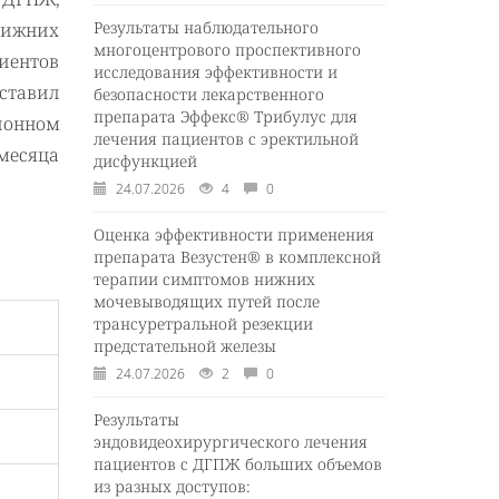
Результаты наблюдательного
нижних
многоцентрового проспективного
циентов
исследования эффективности и
ставил
безопасности лекарственного
препарата Эффекс® Трибулус для
ионном
лечения пациентов с эректильной
месяца
дисфункцией
24.07.2026
4
0
Оценка эффективности применения
препарата Везустен® в комплексной
терапии симптомов нижних
мочевыводящих путей после
трансуретральной резекции
предстательной железы
24.07.2026
2
0
Результаты
эндовидеохирургического лечения
пациентов с ДГПЖ больших объемов
из разных доступов: