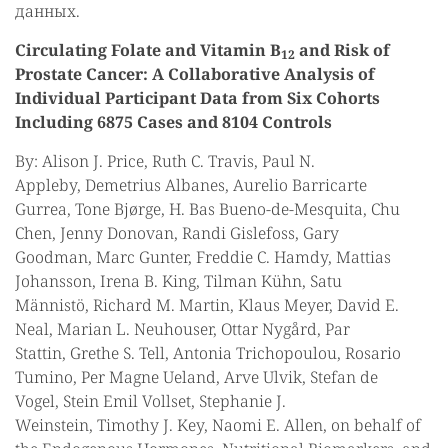
данных.
Circulating Folate and Vitamin B
and Risk of
12
Prostate Cancer: A Collaborative Analysis of
Individual Participant Data from Six Cohorts
Including 6875 Cases and 8104 Controls
By: Alison J. Price, Ruth C. Travis, Paul N.
Appleby, Demetrius Albanes, Aurelio Barricarte
Gurrea, Tone Bjørge, H. Bas Bueno-de-Mesquita, Chu
Chen, Jenny Donovan, Randi Gislefoss, Gary
Goodman, Marc Gunter, Freddie C. Hamdy, Mattias
Johansson, Irena B. King, Tilman Kühn, Satu
Männistö, Richard M. Martin, Klaus Meyer, David E.
Neal, Marian L. Neuhouser, Ottar Nygård, Par
Stattin, Grethe S. Tell, Antonia Trichopoulou, Rosario
Tumino, Per Magne Ueland, Arve Ulvik, Stefan de
Vogel, Stein Emil Vollset, Stephanie J.
Weinstein, Timothy J. Key, Naomi E. Allen, on behalf of