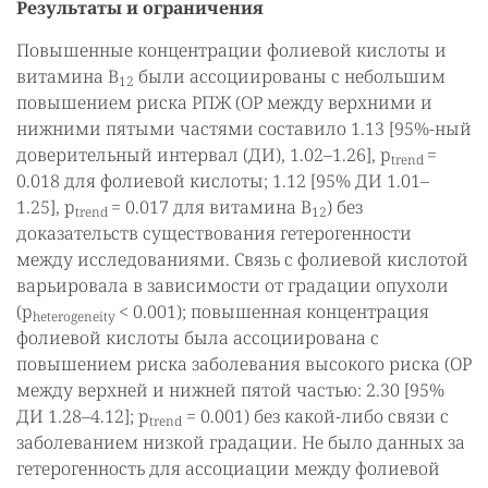
Результаты и ограничения
Повышенные концентрации фолиевой кислоты и
витамина B
были ассоциированы с небольшим
12
повышением риска РПЖ (ОР между верхними и
нижними пятыми частями составило 1.13 [95%-ный
доверительный интервал (ДИ), 1.02–1.26], p
=
trend
0.018 для фолиевой кислоты; 1.12 [95% ДИ 1.01–
1.25], p
= 0.017 для витамина B
) без
trend
12
доказательств существования гетерогенности
между исследованиями. Связь с фолиевой кислотой
варьировала в зависимости от градации опухоли
(p
< 0.001); повышенная концентрация
heterogeneity
фолиевой кислоты была ассоциирована с
повышением риска заболевания высокого риска (ОР
между верхней и нижней пятой частью: 2.30 [95%
ДИ 1.28–4.12]; p
= 0.001) без какой-либо связи с
trend
заболеванием низкой градации. Не было данных за
гетерогенность для ассоциации между фолиевой