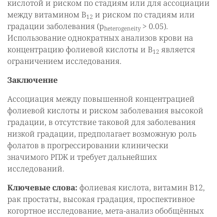
кислотой и риском по стадиям или для ассоциации
между витамином B
и риском по стадиям или
12
градации заболевания (p
> 0.05).
heterogeneity
Использование однократных анализов крови на
концентрацию фолиевой кислоты и B
является
12
ограничением исследования.
Заключение
Ассоциация между повышенной концентрацией
фолиевой кислоты и риском заболевания высокой
градации, в отсутствие таковой для заболевания
низкой градации, предполагает возможную роль
фолатов в прогрессировании клинически
значимого РПЖ и требует дальнейших
исследований.
Ключевые слова:
фолиевая кислота, витамин B12,
рак простаты, высокая градация, проспективное
когортное исследование, мета-анализ обобщённых