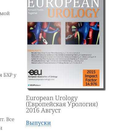
ммой
я БХР у
European Urology
(Европейская Урология)
2016 Август
г. Все
Выпуски
и