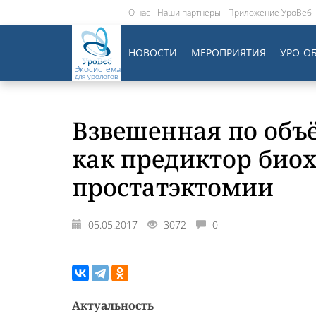
О нас
Наши партнеры
Приложение УроВеб
НОВОСТИ
МЕРОПРИЯТИЯ
УРО-О
Экосистема
для урологов
Взвешенная по объ
как предиктор био
простатэктомии
05.05.2017
3072
0
Актуальность