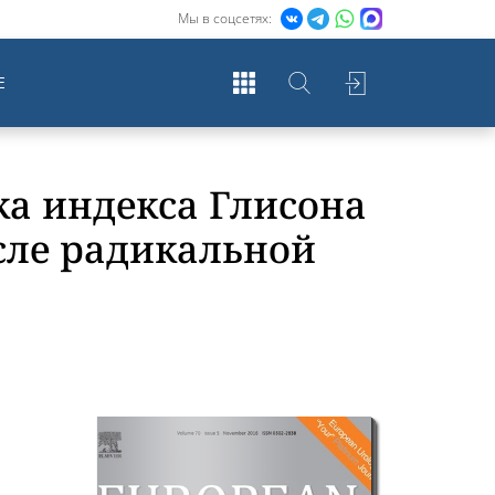
Мы в соцсетях:
Е
ка индекса Глисона
сле радикальной