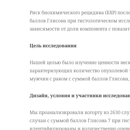
Риск биохимического рецидива (БХР) посл
баллов Глисона при гистологическом иссле
зависимости от доли компонента с показат
Цель исследования
Нашей целью было изучение ценности нес
характеризующих количество опухолевой тк
мужчин с раком с суммой баллов Глисона, 
Дизайн, условия и участники исследова
Мы проанализировали когорту из 2630 случ
случаи с суммой баллов Глисона 7 при ги
идентифицированы и количественно оценен