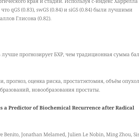
гического края и стадии. Используя c-индекс Харрелла
о qGS (0.83), swGS (0.84) и siGS (0.84) были лучшими
ллов Глисона (0.82).
4 лучше прогнозирует БХР, чем традиционная сумма ба
и, прогноз, оценка риска, простатэктомия, объём опухо
бразований, новообразования простаты.
s a Predictor of Biochemical Recurrence after Radical
e Benito, Jonathan Melamed, Julien Le Nobin, Ming Zhou, Si