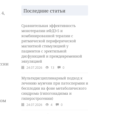
Последние статьи
 4,
Сравнительная эффективность
монотерапии иФДЭ-5 и
комбинированной терапии с
ритмической периферической
магнитной стимуляцией у
пациентов с эректильной
дисфункцией и преждевременной
эякуляцией
ссии
24.07.2026
13
0
Мультидисциплинарный подход к
лечению мужчин при патоспермии и
бесплодии на фоне метаболического
синдрома (гипогонадизма и
гиперэстрогении)
ном
24.07.2026
4
0