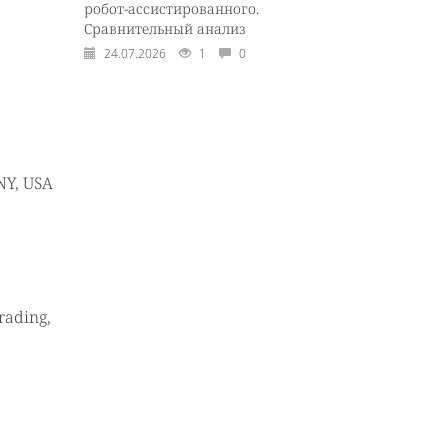
робот-ассистированного.
Сравнительный анализ
24.07.2026
1
0
NY, USA
rading,