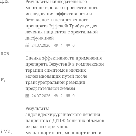
 для
Результаты наблюдательного
многоцентрового проспективного
исследования эффективности и
безопасности лекарственного
препарата Эффекс® Трибулус для
лечения пациентов с эректильной
дисфункцией
24.07.2026
4
0
ллов
Оценка эффективности применения
препарата Везустен® в комплексной
терапии симптомов нижних
мочевыводящих путей после
ли,
трансуретральной резекции
предстательной железы
24.07.2026
2
0
Результаты
эндовидеохирургического лечения
пациентов с ДГПЖ больших объемов
из разных доступов:
si Ma,
мультипортового, монопортового и