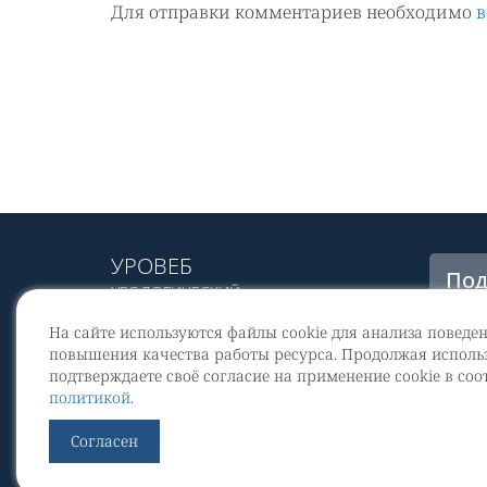
Для отправки комментариев необходимо
в
УРОВЕБ
Под
УРОЛОГИЧЕСКИЙ
рас
ИНФОРМАЦИОННЫЙ ПОРТАЛ
На сайте используются файлы cookie для анализа поведе
© 2002 - 2026
повышения качества работы ресурса. Продолжая использ
МЕДИАКИТ 2023
подтверждаете своё согласие на применение cookie в соо
Со
политикой
.
перс
Контакты
Согласен
По
Уров