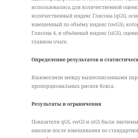
использовались для количественной оценк
количественный индекс Глисона (qGS), осн
взвешенный по объёму индекс (swGS), кот
Глисона 4, и объёмный индекс (siGS), оце
главном очаге.
Определение результатов и статистичес
Взаимосвязи между вышеописанными пара
пропорциональных рисков Кокса.
Результаты и ограничения
Показатели qGS, swGS и siGS были значи
анализе после взвешивания по стандартной