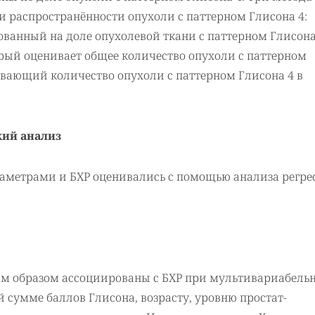
и распространённости опухоли с паттерном Глисона 4:
ованный на доле опухолевой ткани с паттерном Глисона
орый оценивает общее количество опухоли с паттерном
нивающий количество опухоли с паттерном Глисона 4 в
кий анализ
метрами и БХР оценивались с помощью анализа регре
мым образом ассоциированы с БХР при мультивариабель
 сумме баллов Глисона, возрасту, уровню простат-