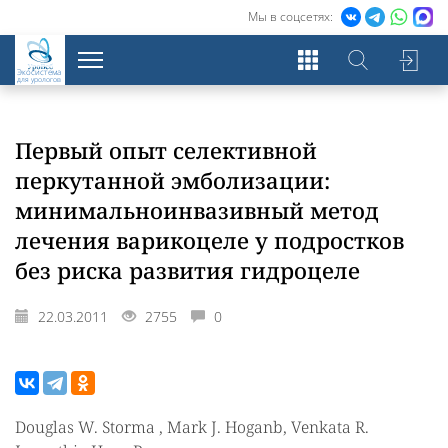
Мы в соцсетях:
Экосистема
для урологов
Первый опыт селективной
перкутанной эмболизации:
минимальноинвазивный метод
лечения варикоцеле у подростков
без риска развития гидроцеле
22.03.2011
2755
0
Douglas W. Storma , Mark J. Hoganb, Venkata R.