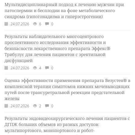
Мультидисциплинарный подход к лечению мужчин при
патоспермии и бесплодии на фоне метаболического
синдрома (гипогонадизма и гиперэстрогении)
24.07.2026
6
0
Результаты наблюдательного многоцентрового
проспективного исследования эффективности и
безопасности лекарственного препарата Эффекс®
Трибулус для лечения пациентов с эректильной
дисфункцией
24.07.2026
4
0
Оценка эффективности применения препарата Везустен® в
комплексной терапии симптомов нижних мочевыводящих
путей после трансуретральной резекции предстательной
железы
24.07.2026
2
0
Результаты эндовидеохирургического лечения пациентов с
ДГПЖ больших объемов из разных доступов:
мультипортового, монопортового и робот-