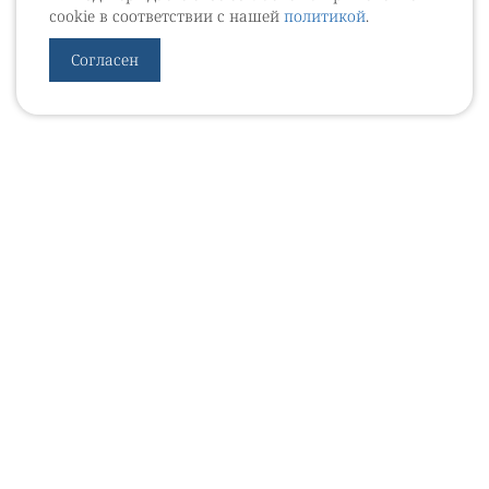
cookie в соответствии с нашей
политикой
.
Согласен
УРОВЕБ
УРОЛОГИЧЕСКИЙ ИНФОРМАЦИОННЫЙ ПОРТАЛ
© 2002 - 2026
МЕДИАКИТ 2023
Контакты
Подписаться на рассылку