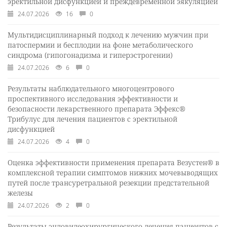
эректильной дисфункцией и преждевременной эякуляцией
24.07.2026
16
0
Мультидисциплинарный подход к лечению мужчин при
патоспермии и бесплодии на фоне метаболического
синдрома (гипогонадизма и гиперэстрогении)
24.07.2026
6
0
Результаты наблюдательного многоцентрового
проспективного исследования эффективности и
безопасности лекарственного препарата Эффекс®
Трибулус для лечения пациентов с эректильной
дисфункцией
24.07.2026
4
0
Оценка эффективности применения препарата Везустен® в
комплексной терапии симптомов нижних мочевыводящих
путей после трансуретральной резекции предстательной
железы
24.07.2026
2
0
Результаты эндовидеохирургического лечения пациентов с