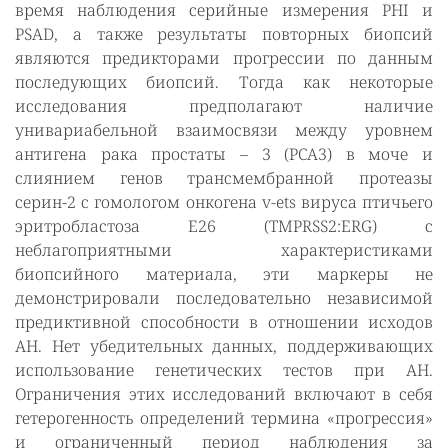
время наблюдения серийные измерения PHI и
PSAD, а также результаты повторных биопсий
являются предикторами прогрессии по данным
последующих биопсий. Тогда как некоторые
исследования предполагают наличие
унивариабельной взаимосвязи между уровнем
антигена рака простаты – 3 (PCA3) в моче и
слиянием генов трансмембранной протеазы
серин-2 с гомологом онкогена v-ets вируса птичьего
эритробластоза E26 (TMPRSS2:ERG) с
неблагоприятными характеристиками
биопсийного материала, эти маркеры не
демонстрировали последовательно независимой
предиктивной способности в отношении исходов
АН. Нет убедительных данных, поддерживающих
использование генетических тестов при АН.
Ограничения этих исследований включают в себя
гетерогенность определений термина «прогрессия»
и ограниченный период наблюдения за