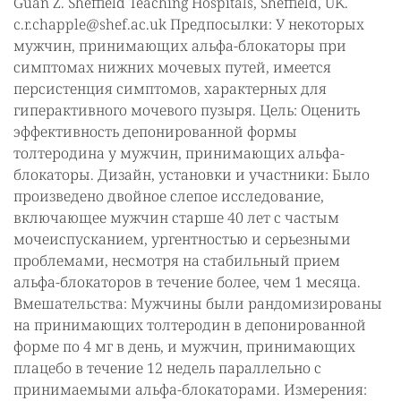
Guan Z. Sheffield Teaching Hospitals, Sheffield, UK.
c.r.chapple@shef.ac.uk Предпосылки: У некоторых
мужчин, принимающих альфа-блокаторы при
симптомах нижних мочевых путей, имеется
персистенция симптомов, характерных для
гиперактивного мочевого пузыря. Цель: Оценить
эффективность депонированной формы
толтеродина у мужчин, принимающих альфа-
блокаторы. Дизайн, установки и участники: Было
произведено двойное слепое исследование,
включающее мужчин старше 40 лет с частым
мочеиспусканием, ургентностью и серьезными
проблемами, несмотря на стабильный прием
альфа-блокаторов в течение более, чем 1 месяца.
Вмешательства: Мужчины были рандомизированы
на принимающих толтеродин в депонированной
форме по 4 мг в день, и мужчин, принимающих
плацебо в течение 12 недель параллельно с
принимаемыми альфа-блокаторами. Измерения: