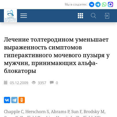
Мы в соцсетях:
Экосистема
для урологов
Лечение толтеродином уменьшает
выраженность симптомов
гиперактивного мочевого пузыря у
мужчин, принимающих альфа-
блокаторы
05.12.2009
3357
0
Chapple C, Herschorn S, Abrams P, Sun F, Brodsky M,