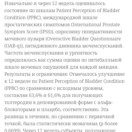
Изначально и через 12 недель оценивалось
состояние по шкалам Patient Perception of Bladder
Condition (PPBC), международной шкале
простатических симптомов (International Prostate
Symptom Score (IPSS)), опроснику гиперактивности
мочевого пузыря (Overactive Bladder Questionnaire
(OAB-q)), пятидневного дневника мочеиспусканий.
Частота мочеиспускания и ургентность
определялась как сумма оценки по пятибалльной
шкале мочевых ощущений для каждой микции.
Результаты и ограничения: Отмечалось улучшение
к 12 неделе по Patient Perception of Bladder Condition
(PPBC) по сравнению с исходным уровнем,
составляя 63,6% и 61,6% для получающих
толтеродин в депонированной форме с альфа-
блокаторами и плацебо, соответственно. Эта
разница в лечении, по сравнению с первичной
точкой, была статистически незначима (p более
0,6699). Через 12 недель субъекты, получающие