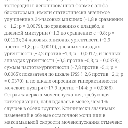
толтеродин в депонированной форме с альфа-
блокаторами, имели статистически значимое
улучшение в 24-часовых микциях (−1,8 в сравнении
с −1,2; p = 0,0079), по сравнению с плацебо, в
дневной миктурии (−1,3 по сравнению с −0,8; p =
0,0123); 24-часовых эпизодах ургентности (−2,9
против −1,8; p = 0,0010), дневных эпизодах
ургентности (−2,2 против −1,4; p = 0,0017), и ночных
эпизодах ургентности (−0,5 против −0,3; p = 0,0378);
суммы частоты-ургентности (−7,8 против −5,1; p =
0,0065); показателя по шкале IPSS (−2,6 против −2,1; p
= 0,0370); и по шкале опросника гиперактивности
мочевого пузыря (−17,9 против −14,4; p = 0,0086).
Острая задержка мочеиспускания, требующая
катетеризации, наблюдалась в менее, чем 1%
случаев в обеих группах. Клинически значимых
изменений в объеме остаточной мочи или в
максимальной скорости мочеиспускания отмечено