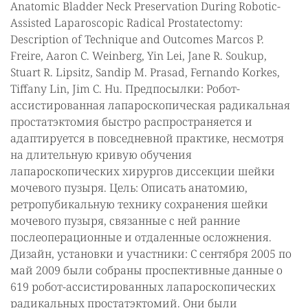
Anatomic Bladder Neck Preservation During Robotic-
Assisted Laparoscopic Radical Prostatectomy:
Description of Technique and Outcomes Marcos P.
Freire, Aaron C. Weinberg, Yin Lei, Jane R. Soukup,
Stuart R. Lipsitz, Sandip M. Prasad, Fernando Korkes,
Tiffany Lin, Jim C. Hu. Предпосылки: Робот-
ассистированная лапароскопическая радикальная
простатэктомия быстро распространяется и
адаптируется в повседневной практике, несмотря
на длительную кривую обучения
лапароскопических хирургов диссекции шейки
мочевого пузыря. Цель: Описать анатомию,
ретропубикальную технику сохранения шейки
мочевого пузыря, связанные с ней ранние
послеоперационные и отдаленные осложнения.
Дизайн, установки и участники: С сентября 2005 по
май 2009 были собраны проспективные данные о
619 робот-ассистированных лапароскопических
радикальных простатэктомий. Они были