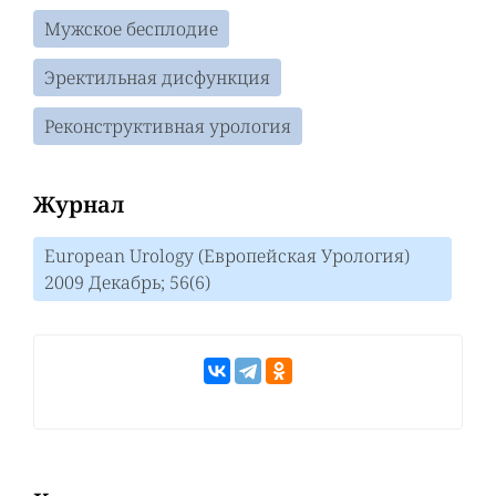
Мужское бесплодие
Эректильная дисфункция
Реконструктивная урология
Журнал
European Urology (Европейская Урология)
2009 Декабрь; 56(6)