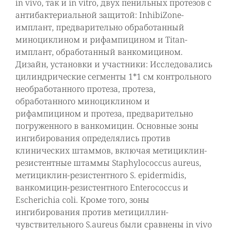
in vivo, так и in vitro, двух пенильных протезов с
антибактериальной защитой: InhibiZone-
имплант, предварительно обработанный
миноциклином и рифампицином и Titan-
имплант, обработанный ванкомицином.
Дизайн, установки и участники: Исследовались
цилиндрические сегменты 1*1 см контрольного
необработанного протеза, протеза,
обработанного миноциклином и
рифампицином и протеза, предварительно
погруженного в ванкомицин. Основные зоны
ингибирования определялись против
клинических штаммов, включая метициклин-
резистентные штаммы Staphylococcus aureus,
метициклин-резистентного S. epidermidis,
ванкомицин-резистентного Enterococcus и
Escherichia coli. Кроме того, зоны
ингибирования против метициллин-
чувствительного S.aureus были сравнены in vivo