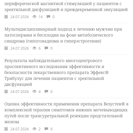
периферической магнитной стимуляцией у пациентов с
эректильной дисфункцией и преждевременной эякуляцией
24.07.2026
16
0
Мультидисциплинарный подход к лечению мужчин при
патоспермии и бесплодии на фоне метаболического
синдрома (гипогонадизма и гиперэстрогении)
24.07.2026
6
0
Результаты наблюдательного многоцентрового
проспективного исследования эффективности и
безопасности лекарственного препарата Эффекс®
Трибулус для лечения пациентов с эректильной
дисфункцией
24.07.2026
4
0
Оценка эффективности применения препарата Везустен® в
комплексной терапии симптомов нижних мочевыводящих
путей после трансуретральной резекции предстательной
железы
24.07.2026
2
0