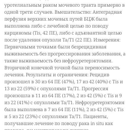
уротелиальным раком мочевого тракта примерно в
одной трети случаев. Вмешательство: Антеградная
перфузия верхних мочевых путей БЦЖ была
выполнена либо с лечебной целью по поводу
карциномы (Tis, 42 ПЕ), либо с адъювантной целью
после удаления опухоли Ta/T1 (22 ПЕ). Измерения:
Первичными точками были безрецидивная
выживаемость без прогрессирования заболевания, а
также выживаемость без нефроуретерэктомии.
Вторичной конечной точкой была переносимость
лечения. Результаты и ограничения: Рецидив
произошел в 30 из 64 ПЕ (47%), 17 из 42 (40%) с Тis и
13 из 22 (59%) с опухолями Ta/T1. Прогрессия
произошла в 11 из 64 ПЕ (17%), 2 из 42 (5%) с Тis и 9
из 22 (41%) с опухолями Ta/T1. Нефроуретерэктомия
была выполнена в 7 из 64 ПЕ (11%), 2 из 42 (5%) с Тis
и 5 из 22 (23%) с опухолями Ta/T1. Пациенты,
получавшие лечение по поводу рака in situ как