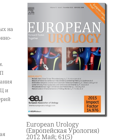
ых на
онно-
м.
МП
хания
Ц и
ерий
European Urology
(Европейская Урология)
ая
2012 Май; 61(5)