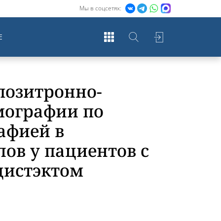
Мы в соцсетях:
Е
позитронно-
мографии по
афией в
ов у пациентов с
цистэктом