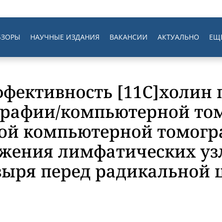
БЗОРЫ
НАУЧНЫЕ ИЗДАНИЯ
ВАКАНСИИ
АКТУАЛЬНО
ЕЩ
ффективность [11C]холин 
графии/компьютерной то
ой компьютерной томогр
жения лимфатических узл
зыря перед радикальной 