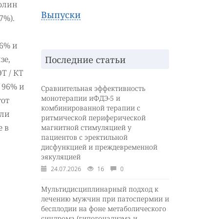
холин
Выпуски
7%).
86% и
Последние статьи
зе,
Т / КТ
 96% и
Сравнительная эффективность
монотерапии иФДЭ-5 и
тот
комбинированной терапии с
ыли
ритмической периферической
е в
магнитной стимуляцией у
пациентов с эректильной
дисфункцией и преждевременной
эякуляцией
24.07.2026
16
0
Мультидисциплинарный подход к
лечению мужчин при патоспермии и
бесплодии на фоне метаболического
синдрома (гипогонадизма и