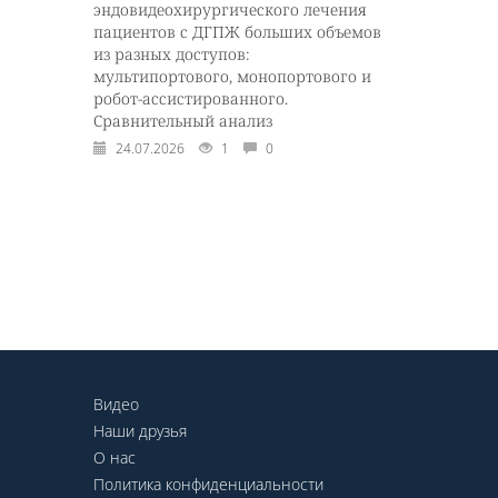
эндовидеохирургического лечения
пациентов с ДГПЖ больших объемов
из разных доступов:
мультипортового, монопортового и
робот-ассистированного.
Сравнительный анализ
24.07.2026
1
0
Видео
Наши друзья
О нас
Политика конфиденциальности