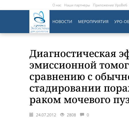
О нас
Наши партнеры
Приложение УроВеб
НОВОСТИ
МЕРОПРИЯТИЯ
УРО-О
Экосистема
для урологов
Диагностическая э
эмиссионной томо
сравнению с обычн
стадировании пора
раком мочевого пу
24.07.2012
2808
0