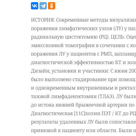
ИСТОРИЯ: Современные методы визуализа
поражения лимфатических узлов (ЛУ) у па
радикальную цистэктомию (РЦ). ЦЕЛЬ: Оце
эмиссионной томографии в сочетании с ко
поражения ЛУ у пациентов с РМП, запланир
диагностической эффективностью КТ и зол
Дизайн, установки и участники: С июня 2
было выполнено стадирование при помощи 
и одновременным внутривенным и ректал
тазовой лимфаденэктомии (ТЛАЭ). ЛУ был
до истока нижней брыжеечной артерии по 
Диагностическая [11C]холин ПЭТ / КТ до Р
результаты удаленных ЛУ были сопоставлен
привязкой к пациенту или области. Были 