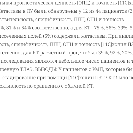
льная прогностическая ценность (ОПЦ) и точность [11C]
Метастазы в ЛУ были обнаружены у 12 из 44 пациентов (2
твительность, специфичность, ППЦ, ОПЦ и точность
%, 81% и 64% соответственно, а для КТ - 75%, 56%, 39%, 
 иссеченных полей (5%) содержали метастазы. При анали
сть, специфичность, ППЦ, ОПЦ и точность [11C]холин ПЭ
етственно; для КТ расчетный процент был 39%, 92%, 20%,
 исследования являются небольшое число пациентов и 
ширенную ТЛАЭ. ВЫВОДЫ: У пациентов с РМП, которые б
-стадирование при помощи [11С]холин ПЭТ / КТ было н
ктивность по сравнению с обычной КТ.