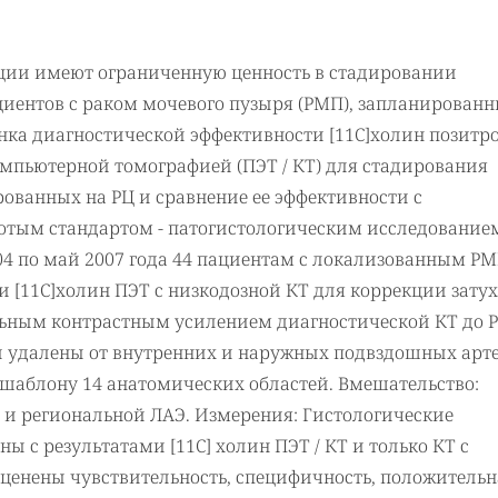
ции имеют ограниченную ценность в стадировании
циентов с раком мочевого пузыря (РМП), запланированн
нка диагностической эффективности [11C]холин позитр
мпьютерной томографией (ПЭТ / КТ) для стадирования
ованных на РЦ и сравнение ее эффективности с
отым стандартом - патогистологическим исследование
004 по май 2007 года 44 пациентам с локализованным Р
[11С]холин ПЭТ с низкодозной КТ для коррекции зату
ьным контрастным усилением диагностической КТ до Р
и удалены от внутренних и наружных подвздошных арт
шаблону 14 анатомических областей. Вмешательство:
Ц и региональной ЛАЭ. Измерения: Гистологические
ы с результатами [11C] холин ПЭТ / КТ и только КТ с
оценены чувствительность, специфичность, положительн