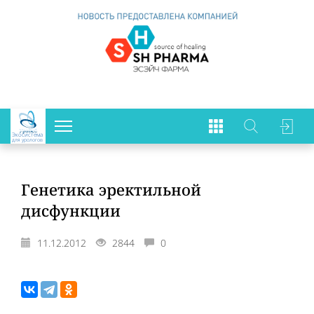
Экосистема
для урологов
Генетика эректильной
дисфункции
11.12.2012
2844
0