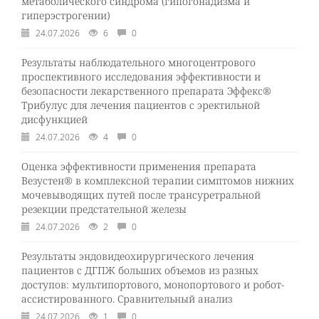
метаболического синдрома (гипогонадизма и
гиперэстрогении)
24.07.2026
6
0
Результаты наблюдательного многоцентрового
проспективного исследования эффективности и
безопасности лекарственного препарата Эффекс®
Трибулус для лечения пациентов с эректильной
дисфункцией
24.07.2026
4
0
Оценка эффективности применения препарата
Везустен® в комплексной терапии симптомов нижних
мочевыводящих путей после трансуретральной
резекции предстательной железы
24.07.2026
2
0
Результаты эндовидеохирургического лечения
пациентов с ДГПЖ больших объемов из разных
доступов: мультипортового, монопортового и робот-
ассистированного. Сравнительный анализ
24.07.2026
1
0