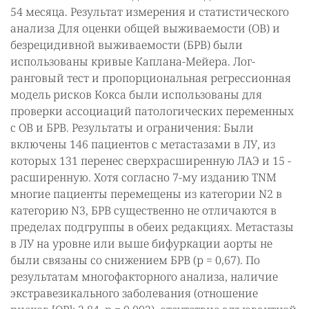
54 месяца. Результат измерения и статистического
анализа Для оценки общей выживаемости (ОВ) и
безрецидивной выживаемости (БРВ) были
использованы кривые Каплана-Мейера. Лог-
ранговый тест и пропорциональная регрессионная
модель рисков Кокса были использованы для
проверки ассоциаций патологических переменных
с ОВ и БРВ. Результаты и ограничения: Были
включены 146 пациентов с метастазами в ЛУ, из
которых 131 перенес сверхрасширенную ЛАЭ и 15 -
расширенную. Хотя согласно 7-му изданию TNM
многие пациенты перемещены из категории N2 в
категорию N3, БРВ существенно не отличаются в
пределах подгруппы в обеих редакциях. Метастазы
в ЛУ на уровне или выше бифуркации аорты не
были связаны со снижением БРВ (р = 0,67). По
результатам многофакторного анализа, наличие
экстравезикального заболевания (отношение