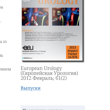
ен
.
а in
нь
European Urology
чением
(Европейская Урология)
2012 Февраль; 61(2)
Выпуски