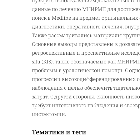
пузыря с использованием доказательного 
данные по лечению МНИРМП для достижени
поиск в Medline на предмет оригинальны
диагностики, оперативного лечения, вну
Также рассматривались материалы крупных
Основные выводы представлены в доказат
ретроспективные и проспективные исследо
situ (KIS), также обозначаемые как МНИР
проблемы в урологической помощи. С одно
прогрессии высокодифференцированных оп
наблюдения с целью обеспечить тщательн
затрат. С другой стороны, склонность низ
требует интенсивного наблюдения и свое
цистэктомии.
Тематики и теги