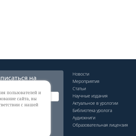
Новости
писаться на
Мероприятия
сылку
Статьи
ния пользователей и
Научные издания
ование сайта, вы
Актуальное в урологии
тветствии с нашей
гласие на обработку
Библиотека уролога
ональных данных
Аудиокниги
Образовательная лицензия
дписаться на рассылку
еб