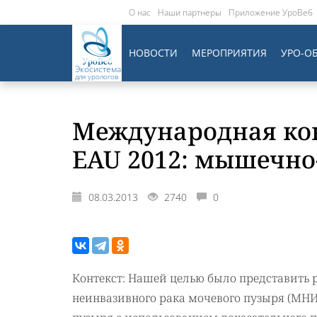
О нас
Наши партнеры
Приложение УроВеб
НОВОСТИ
МЕРОПРИЯТИЯ
УРО-О
Экосистема
для урологов
Международная кон
EAU 2012: мышечно
08.03.2013
2740
0
Контекст: Нашей целью было представить
неинвазивного рака мочевого пузыря (МН