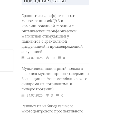
Последние статьи
Сравнительная эффективность
монотерапии иФДЭ-5 и
комбинированной терапии с
ритмической периферической
магнитной стимуляцией у
пациентов с эректильной
дисфункцией и преждевременной
эякуляцией
24.07.2026
10
0
Мультидисциплинарный подход к
лечению мужчин при патоспермии и
бесплодии на фоне метаболического
синдрома (гипогонадизма и
гиперэстрогении)
24.07.2026
3
0
Результаты наблюдательного
многоцентрового проспективного