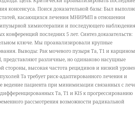
подхода. Цель: Критически проанализировать последние
я консенсуса. Поиск доказательной базы: Был выполн
х статей, касающихся лечения МНИРМП в отношении
трипузырной химиотерапии и последующего наблюдения
 конференций последних 5 лет. Синтез доказательств:
ельном ключе. Мы проанализировали крупные
вания. Выводы: Рак мочевого пузыря Та, Т1 и карцином
МП, представляют различные, но одинаково насущные
й стороны, высокая частота рецидивов и низкий урове
ухолей Ta требует риск-адаптированного лечения и
ое ведение пациента при минимизации связанных с ле
кодифференцированных Та, T1 и KIS к прогрессированию
временного рассмотрения возможности радикальной