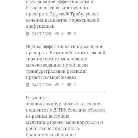
исследования эффективности и
безопасности лекарственного
препарата Эффекс® Трибулус для
лечения пациентов с эректильной
дисфункцией
24.07.2026
4
0
Оценка эффективности применения
препарата Везустен® в комплексной
терапии симптомов нижних
мочевыводящих путей после
трансуретральной резекции
предстательной железы
24.07.2026
2
0
Результаты
эндовидеохирургического лечения
пациентов с ДГПЖ больших объемов
из разных доступов:
мультипортового, монопортового и
робот-ассистированного.
Сравнительный анализ