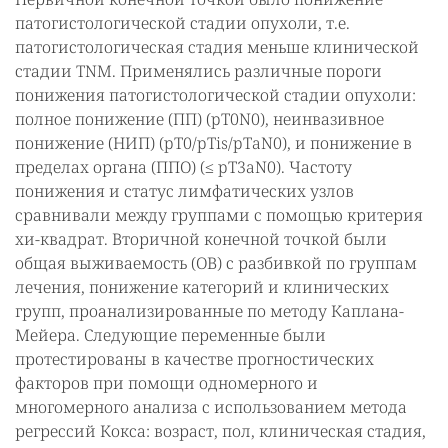
патогистологической стадии опухоли, т.е.
патогистологическая стадия меньше клинической
стадии TNM. Применялись различные пороги
понижения патогистологической стадии опухоли:
полное понижение (ПП) (pT0N0), неинвазивное
понижение (НИП) (pT0/pTis/pTaN0), и понижение в
пределах органа (ППО) (≤ pT3aN0). Частоту
понижения и статус лимфатических узлов
сравнивали между группами с помощью критерия
хи-квадрат. Вторичной конечной точкой были
общая выживаемость (ОВ) с разбивкой по группам
лечения, понижение категорий и клинических
групп, проанализированные по методу Каплана-
Мейера. Следующие переменные были
протестированы в качестве прогностических
факторов при помощи одномерного и
многомерного анализа с использованием метода
регрессий Кокса: возраст, пол, клиническая стадия,