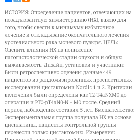
ИСТОРИЯ: Определение пациентов, отвечающих на
неоадъювантную химиотерапию (НХ), важно для
того, чтобы свести к минимуму избыточное
лечение и откладывание окончательного лечения
уротелиального рака мочевого пузыря. ЦЕЛЬ:
Оценить влияния НХ на понижение
патогистологической стадии опухоли и общую
выживаемость. Дизайн, установки и участники:
Были ретроспективно оценены данные 449
пациентов из рандомизированных проспективных
исследований цистэктомии Nordic 1 и 2. Критерии
включения были определены как T2-T4aNXM0 до
операции и PT0-pT4aN0-N + M0 после. Средний
период наблюдения составил 5 лет. Вмешательство:
Экспериментальная группа получала НХ на основе
цисплатины, пациенты контрольной группы
перенесли только цистэктомию. Измерения:
Первичной конечной точкой было понижение