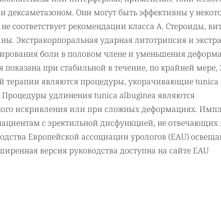
и дексаметазоном. Они могут быть эффективны у некот
 не соответствует рекомендации класса А. Стероиды, ви
аны. Экстракорпоральная ударная литотрипсия и экстр
пирования боли в половом члене и уменьшения деформ
я показана при стабильной в течение, по крайней мере, 
й терапии являются процедуры, укорачивающие tunica
. Процедуры удлинения tunica albuginea являются
ного искривления или при сложных деформациях. Имп
 пациентам с эректильной дисфункцией, не отвечающих 
одства Европейской ассоциации урологов (EAU) освещ
ширенная версия руководства доступна на сайте EAU