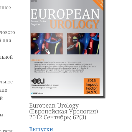
енное
о
лового
й для
ельной
льное
ние
ой
European Urology
(Европейская Урология)
ы.
2012 Сентябрь; 62(3)
Выпуски
 геля