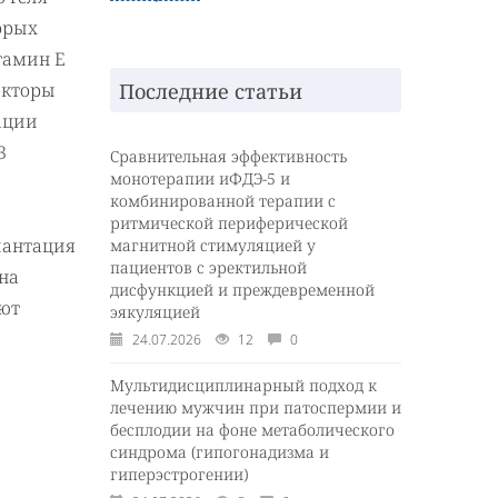
орых
тамин Е
Последние статьи
акторы
ации
3
Сравнительная эффективность
монотерапии иФДЭ-5 и
комбинированной терапии с
ритмической периферической
лантация
магнитной стимуляцией у
пациентов с эректильной
на
дисфункцией и преждевременной
ают
эякуляцией
24.07.2026
12
0
Мультидисциплинарный подход к
лечению мужчин при патоспермии и
бесплодии на фоне метаболического
синдрома (гипогонадизма и
гиперэстрогении)