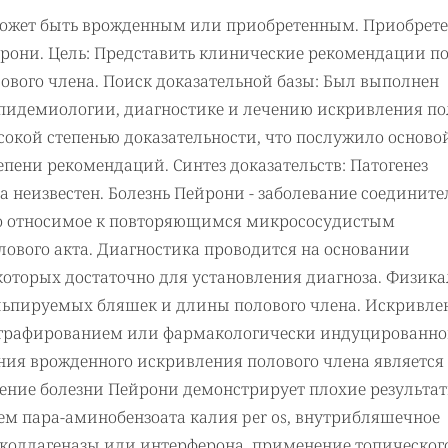
 может быть врожденным или приобретенным. Приобрет
йрони. Цель: Представить клинические рекомендации п
ового члена. Поиск доказательной базы: Был выполнен
пидемиологии, диагностике и лечению искривления по
сокой степенью доказательности, что послужило осново
епени рекомендаций. Синтез доказательств: Патогенез
 неизвестен. Болезнь Пейрони - заболевание соединит
сто относимое к повторяющимся микрососудистым
ового акта. Диагностика проводится на основании
которых достаточно для установления диагноза. Физика
альпируемых бляшек и длины полового члена. Искривле
ографированием или фармакологически индуцированн
ия врожденного искривления полового члена является
ение болезни Пейрони демонстрирует плохие результат
м пара-аминобензоата калия per os, внутрибляшечное
коллагеназы или интерферона, применение топического