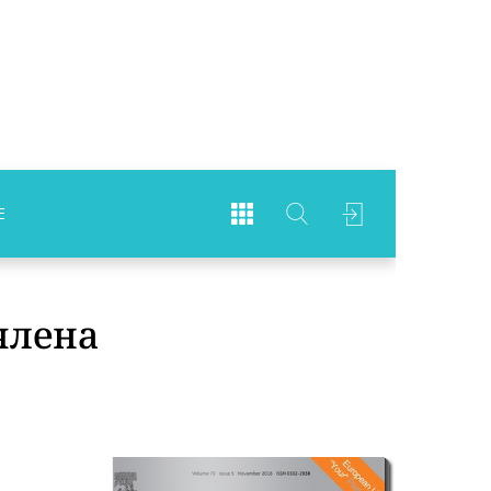
Е
члена