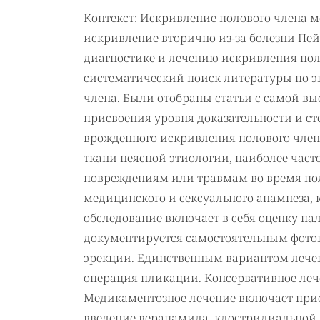
Контекст: Искривление полового члена
искривление вторично из-за болезни Пе
диагностике и лечению искривления пол
систематический поиск литературы по э
члена. Были отобраны статьи с самой вы
присвоения уровня доказательности и ст
врожденного искривления полового члена
ткани неясной этиологии, наиболее ча
повреждениям или травмам во время пол
медицинского и сексуального анамнеза, 
обследование включает в себя оценку п
документируется самостоятельным фот
эрекции. Единственным вариантом лечен
операция пликации. Консервативное леч
Медикаментозное лечение включает прие
введение верапамила, клостридиальной 