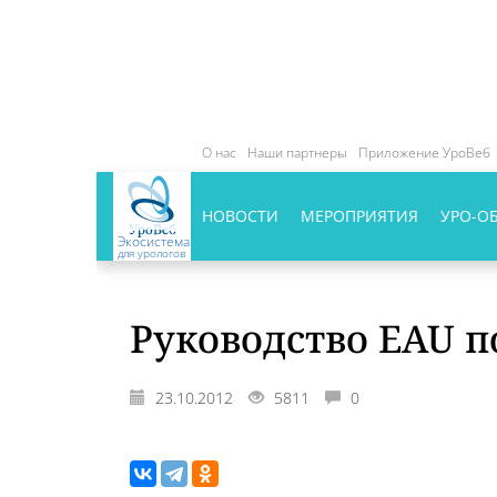
О нас
Наши партнеры
Приложение УроВеб
НОВОСТИ
МЕРОПРИЯТИЯ
УРО-О
Экосистема
для урологов
Руководство EAU п
23.10.2012
5811
0