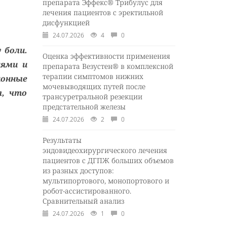
препарата Эффекс® Трибулус для
лечения пациентов с эректильной
дисфункцией
24.07.2026
4
0
 боли.
Оценка эффективности применения
иями и
препарата Везустен® в комплексной
терапии симптомов нижних
онные
мочевыводящих путей после
я, что
трансуретральной резекции
предстательной железы
24.07.2026
2
0
Результаты
эндовидеохирургического лечения
пациентов с ДГПЖ больших объемов
из разных доступов:
мультипортового, монопортового и
робот-ассистированного.
Сравнительный анализ
24.07.2026
1
0