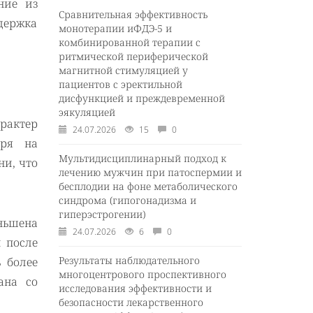
ние из
Сравнительная эффективность
держка
монотерапии иФДЭ-5 и
комбинированной терапии с
ритмической периферической
магнитной стимуляцией у
пациентов с эректильной
дисфункцией и преждевременной
эякуляцией
арактер
24.07.2026
15
0
тря на
Мультидисциплинарный подход к
и, что
лечению мужчин при патоспермии и
бесплодии на фоне метаболического
синдрома (гипогонадизма и
гиперэстрогении)
ньшена
24.07.2026
6
0
 после
Результаты наблюдательного
 более
многоцентрового проспективного
ана со
исследования эффективности и
безопасности лекарственного