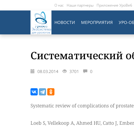
О нас
Наши партнеры
Приложение УроВеб
НОВОСТИ
МЕРОПРИЯТИЯ
УРО-О
Экосистема
для урологов
Систематический о
08.03.2014
3701
0
Systematic review of complications of prostat
Loeb S, Vellekoop A, Ahmed HU, Catto J, Embert