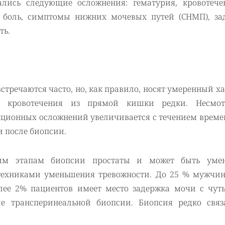
ались следующие осложнения: гематурия, кровотече
 боль, симптомы нижних мочевых путей (СНМП), за
ть.
тречаются часто, но, как правило, носят умеренный х
 кровотечения из прямой кишки редки. Несмо
ционных осложнений увеличивается с течением времен
и после биопсии.
ьким этапам биопсии простаты и может быть уме
техниками уменьшения тревожности. До 25 % мужчин
ее 2% пациентов имеет место задержка мочи с чуть
е трансперинеальной биопсии. Биопсия редко связ