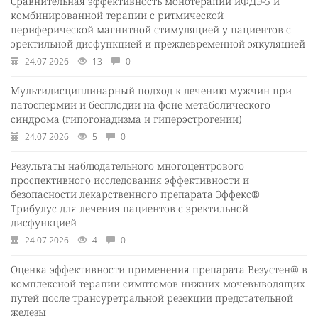
Сравнительная эффективность монотерапии иФДЭ-5 и
комбинированной терапии с ритмической
периферической магнитной стимуляцией у пациентов с
эректильной дисфункцией и преждевременной эякуляцией
24.07.2026
13
0
Мультидисциплинарный подход к лечению мужчин при
патоспермии и бесплодии на фоне метаболического
синдрома (гипогонадизма и гиперэстрогении)
24.07.2026
5
0
Результаты наблюдательного многоцентрового
проспективного исследования эффективности и
безопасности лекарственного препарата Эффекс®
Трибулус для лечения пациентов с эректильной
дисфункцией
24.07.2026
4
0
Оценка эффективности применения препарата Везустен® в
комплексной терапии симптомов нижних мочевыводящих
путей после трансуретральной резекции предстательной
железы