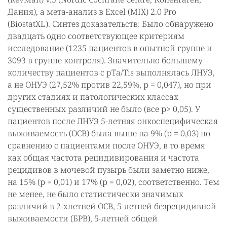
Дания), а мета-анализ в Excel (MIX) 2.0 Pro
(BiostatXL). Синтез доказательств: Было обнаружено
двадцать одно соответствующее критериям
исследование (1235 пациентов в опытной группе и
3093 в группе контроля). Значительно большему
количеству пациентов с pTa/Tis выполнялась ЛНУЭ,
а не ОНУЭ (27,52% против 22,59%, р = 0,047), но при
других стадиях и патологических классах
существенных различий не было (все р> 0,05). У
пациентов после ЛНУЭ 5-летняя онкоспецифическая
выживаемость (ОСВ) была выше на 9% (р = 0,03) по
сравнению с пациентами после ОНУЭ, в то время
как общая частота рецидивирования и частота
рецидивов в мочевой пузырь были заметно ниже,
на 15% (р = 0,01) и 17% (р = 0,02), соответственно. Тем
не менее, не было статистически значимых
различий в 2-хлетней ОСВ, 5-летней безрецидивной
выживаемости (БРВ), 5-летней общей