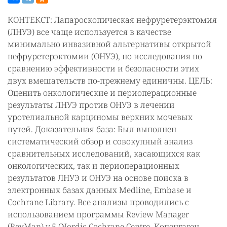
КОНТЕКСТ: Лапароскопическая нефруретерэктомия
(ЛНУЭ) все чаще используется в качестве
минимально инвазивной альтернативы открытой
нефруретерэктомии (ОНУЭ), но исследования по
сравнению эффективности и безопасности этих
двух вмешательств по-прежнему единичны. ЦЕЛЬ:
Оценить онкологические и периоперационные
результаты ЛНУЭ против ОНУЭ в лечении
уротелиальной карциномы верхних мочевых
путей. Доказательная база: Был выполнен
систематический обзор и совокупный анализ
сравнительных исследований, касающихся как
онкологических, так и периоперационных
результатов ЛНУЭ и ОНУЭ на основе поиска в
электронных базах данных Medline, Embase и
Cochrane Library. Все анализы проводились с
использованием программы Review Manager
(RevMan) v.5 (Nordic Cochrane Centre, Копенгаген,