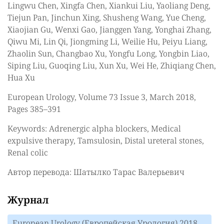
Lingwu Chen, Xingfa Chen, Xiankui Liu, Yaoliang Deng,
Tiejun Pan, Jinchun Xing, Shusheng Wang, Yue Cheng,
Xiaojian Gu, Wenxi Gao, Jianggen Yang, Yonghai Zhang,
Qiwu Mi, Lin Qi, Jiongming Li, Weilie Hu, Peiyu Liang,
Zhaolin Sun, Changbao Xu, Yongfu Long, Yongbin Liao,
Siping Liu, Guoqing Liu, Xun Xu, Wei He, Zhiqiang Chen,
Hua Xu
European Urology, Volume 73 Issue 3, March 2018,
Pages 385–391
Keywords: Adrenergic alpha blockers, Medical
expulsive therapy, Tamsulosin, Distal ureteral stones,
Renal colic
Автор перевода: Шатылко Тарас Валерьевич
Журнал
European Urology (Европейская Урология) 2018