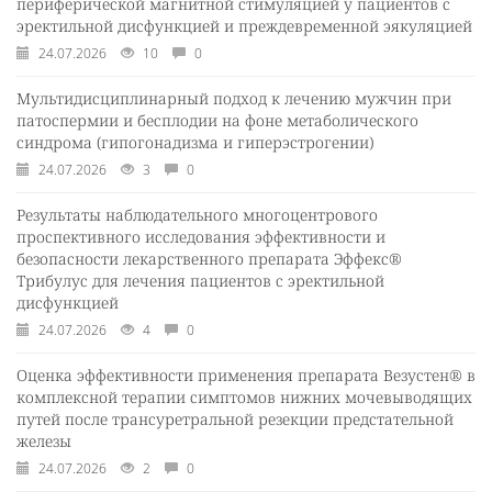
периферической магнитной стимуляцией у пациентов с
эректильной дисфункцией и преждевременной эякуляцией
24.07.2026
10
0
Мультидисциплинарный подход к лечению мужчин при
патоспермии и бесплодии на фоне метаболического
синдрома (гипогонадизма и гиперэстрогении)
24.07.2026
3
0
Результаты наблюдательного многоцентрового
проспективного исследования эффективности и
безопасности лекарственного препарата Эффекс®
Трибулус для лечения пациентов с эректильной
дисфункцией
24.07.2026
4
0
Оценка эффективности применения препарата Везустен® в
комплексной терапии симптомов нижних мочевыводящих
путей после трансуретральной резекции предстательной
железы
24.07.2026
2
0