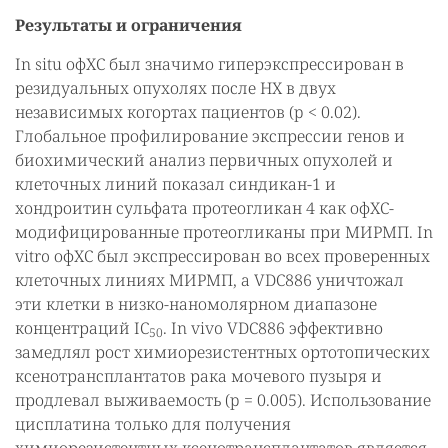
Результаты и ограничения
In situ офХС был значимо гиперэкспрессирован в
резидуальных опухолях после НХ в двух
независимых когортах пациентов (p < 0.02).
Глобальное профилирование экспрессии генов и
биохимический анализ первичных опухолей и
клеточных линий показал синдикан-1 и
хондроитин сульфата протеогликан 4 как офХС-
модифицированные протеогликаны при МИРМП. In
vitro офХС был экспрессирован во всех проверенных
клеточных линиях МИРМП, а VDC886 уничтожал
эти клетки в низко-наномолярном диапазоне
концентраций IC
. In vivo VDC886 эффективно
50
замедлял рост химиорезистентных ортотопических
ксенотрансплантатов рака мочевого пузыря и
продлевал выживаемость (p = 0.005). Использование
цисплатина только для получения