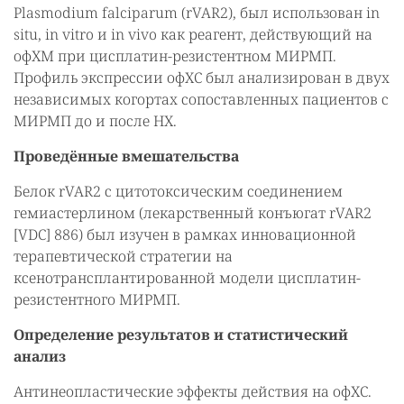
Plasmodium falciparum (rVAR2), был использован in
situ, in vitro и in vivo как реагент, действующий на
офХМ при цисплатин-резистентном МИРМП.
Профиль экспрессии офХС был анализирован в двух
независимых когортах сопоставленных пациентов с
МИРМП до и после НХ.
Проведённые вмешательства
Белок rVAR2 с цитотоксическим соединением
гемиастерлином (лекарственный конъюгат rVAR2
[VDC] 886) был изучен в рамках инновационной
терапевтической стратегии на
ксенотрансплантированной модели цисплатин-
резистентного МИРМП.
Определение результатов и статистический
анализ
Антинеопластические эффекты действия на офХС.