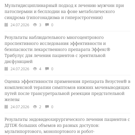
Мультидисциплинарный подход к лечению мужчин при
патоспермии и бесплодии на фоне метаболического
синдрома (гипогонадизма и гиперэстрогении)
24.07.2026
3
0
Результаты наблюдательного многоцентрового
проспективного исследования эффективности и
безопасности лекарственного препарата Эффекс®
Трибулус для лечения пациентов с эректильной
дисфункцией
24.07.2026
4
0
Оценка эффективности применения препарата Везустен® в
комплексной терапии симптомов нижних мочевыводящих
путей после трансуретральной резекции предстательной
железы
24.07.2026
2
0
Результаты эндовидеохирургического лечения пациентов с
ДГПЖ больших объемов из разных доступов:
мультипортового, монопортового и робот-