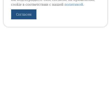
cookie в соответствии с нашей
политикой
.
Согласен
УРОВЕБ
УРОЛОГИЧЕСКИЙ ИНФОРМАЦИОННЫЙ ПОРТАЛ
© 2002 - 2026
МЕДИАКИТ 2023
Контакты
Подписаться на рассылку