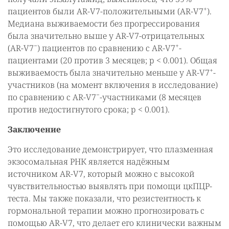
+
пациентов были AR-V7-положительными (AR-V7
).
Медиана выживаемости без прогрессирования
была значительно выше у AR-V7-отрицательных
−
+
(AR-V7
) пациентов по сравнению с AR-V7
-
пациентами (20 против 3 месяцев; p < 0.001). Общая
+
выживаемость была значительно меньше у AR-V7
-
участников (на момент включения в исследование)
−
по сравнению с AR-V7
-участниками (8 месяцев
против недостигнутого срока; p < 0.001).
Заключение
Это исследование демонстрирует, что плазменная
экзосомальная РНК является надёжным
источником AR-V7, который можно с высокой
чувствительностью выявлять при помощи цкПЦР-
теста. Мы также показали, что резистентность к
гормональной терапии можно прогнозировать с
помощью AR-V7, что делает его клинически важным