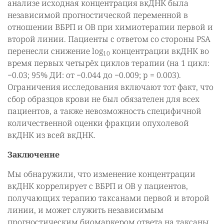
анализе исходная концентрация вкДНК была
независимой прогностической переменной в
отношении ВБРП и ОВ при химиотерапии первой и
второй линии. Пациенты с ответом со стороны PSA
перенесли снижение log
концентрации вкДНК во
10
время первых четырёх циклов терапии (на 1 цикл:
−0.03; 95% ДИ: от −0.044 до −0.009; p = 0.003).
Ограничения исследования включают тот факт, что
сбор образцов крови не был обязателен для всех
пациентов, а также невозможность специфичной
количественной оценки фракции опухолевой
вкДНК из всей вкДНК.
Заключение
Мы обнаружили, что изменение концентрации
вкДНК коррелирует с ВБРП и ОВ у пациентов,
получающих терапию таксанами первой и второй
линии, и может служить независимым
прогностическим биомаркером ответа на таксаны.