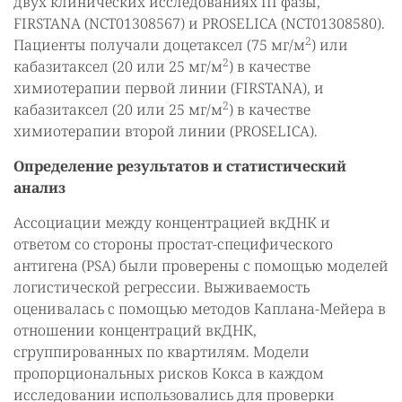
двух клинических исследованиях III фазы,
FIRSTANA (NCT01308567) и PROSELICA (NCT01308580).
2
Пациенты получали доцетаксел (75 мг/м
) или
2
кабазитаксел (20 или 25 мг/м
) в качестве
химиотерапии первой линии (FIRSTANA), и
2
кабазитаксел (20 или 25 мг/м
) в качестве
химиотерапии второй линии (PROSELICA).
Определение результатов и статистический
анализ
Ассоциации между концентрацией вкДНК и
ответом со стороны простат-специфического
антигена (PSA) были проверены с помощью моделей
логистической регрессии. Выживаемость
оценивалась с помощью методов Каплана-Мейера в
отношении концентраций вкДНК,
сгруппированных по квартилям. Модели
пропорциональных рисков Кокса в каждом
исследовании использовались для проверки