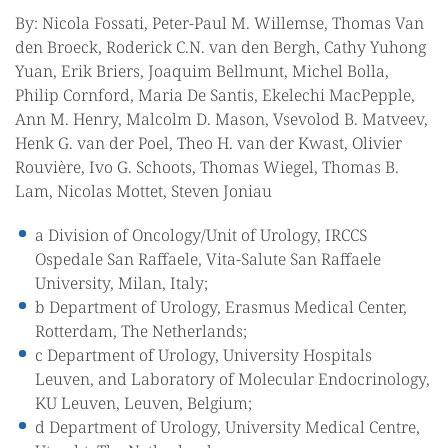
By: Nicola Fossati, Peter-Paul M. Willemse, Thomas Van
den Broeck, Roderick C.N. van den Bergh, Cathy Yuhong
Yuan, Erik Briers, Joaquim Bellmunt, Michel Bolla,
Philip Cornford, Maria De Santis, Ekelechi MacPepple,
Ann M. Henry, Malcolm D. Mason, Vsevolod B. Matveev,
Henk G. van der Poel, Theo H. van der Kwast, Olivier
Rouvière, Ivo G. Schoots, Thomas Wiegel, Thomas B.
Lam, Nicolas Mottet, Steven Joniau
a Division of Oncology/Unit of Urology, IRCCS
Ospedale San Raffaele, Vita-Salute San Raffaele
University, Milan, Italy;
b Department of Urology, Erasmus Medical Center,
Rotterdam, The Netherlands;
c Department of Urology, University Hospitals
Leuven, and Laboratory of Molecular Endocrinology,
KU Leuven, Leuven, Belgium;
d Department of Urology, University Medical Centre,