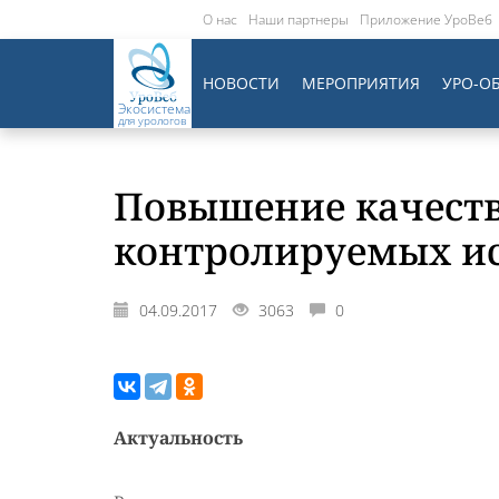
О нас
Наши партнеры
Приложение УроВеб
НОВОСТИ
МЕРОПРИЯТИЯ
УРО-О
Экосистема
для урологов
Повышение качест
контролируемых ис
04.09.2017
3063
0
Актуальность