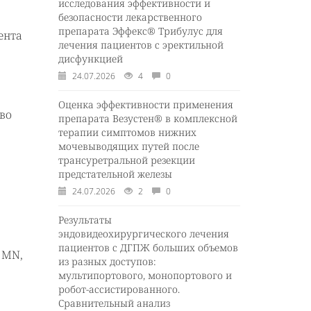
исследования эффективности и
безопасности лекарственного
препарата Эффекс® Трибулус для
ента
лечения пациентов с эректильной
дисфункцией
24.07.2026
4
0
Оценка эффективности применения
во
препарата Везустен® в комплексной
терапии симптомов нижних
мочевыводящих путей после
трансуретральной резекции
предстательной железы
24.07.2026
2
0
Результаты
эндовидеохирургического лечения
пациентов с ДГПЖ больших объемов
, MN,
из разных доступов:
мультипортового, монопортового и
робот-ассистированного.
Сравнительный анализ