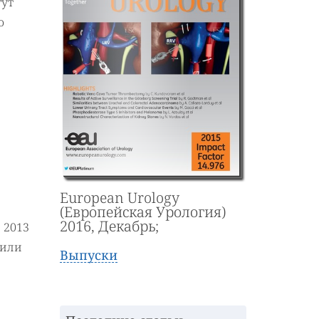
гут
о
European Urology
(Европейская Урология)
2016, Декабрь;
 2013
нили
Выпуски