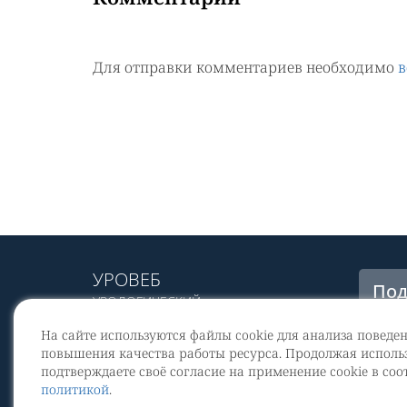
Для отправки комментариев необходимо
в
УРОВЕБ
Под
УРОЛОГИЧЕСКИЙ
рас
ИНФОРМАЦИОННЫЙ ПОРТАЛ
На сайте используются файлы cookie для анализа поведе
© 2002 - 2026
повышения качества работы ресурса. Продолжая использ
МЕДИАКИТ 2023
подтверждаете своё согласие на применение cookie в соо
Со
политикой
.
перс