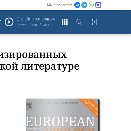
Мы в соцсетях:
Онлайн трансляция
Е
Через
11 час. 8 мин.
мизированных
кой литературе