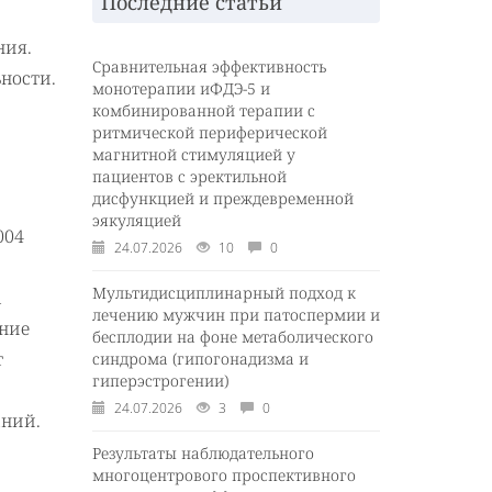
Последние статьи
ния.
Сравнительная эффективность
ности.
монотерапии иФДЭ-5 и
комбинированной терапии с
ритмической периферической
магнитной стимуляцией у
пациентов с эректильной
дисфункцией и преждевременной
эякуляцией
004
24.07.2026
10
0
Мультидисциплинарный подход к
а
лечению мужчин при патоспермии и
ение
бесплодии на фоне метаболического
т
синдрома (гипогонадизма и
гиперэстрогении)
24.07.2026
3
0
аний.
Результаты наблюдательного
многоцентрового проспективного