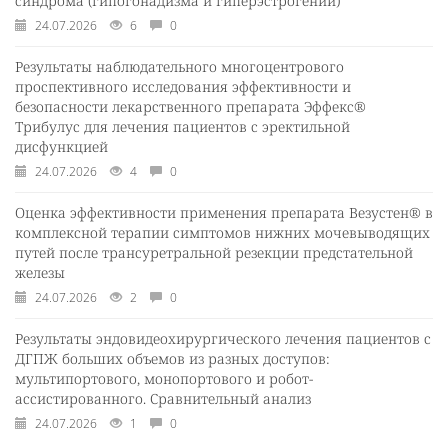
синдрома (гипогонадизма и гиперэстрогении)
24.07.2026
6
0
Результаты наблюдательного многоцентрового
проспективного исследования эффективности и
безопасности лекарственного препарата Эффекс®
Трибулус для лечения пациентов с эректильной
дисфункцией
24.07.2026
4
0
Оценка эффективности применения препарата Везустен® в
комплексной терапии симптомов нижних мочевыводящих
путей после трансуретральной резекции предстательной
железы
24.07.2026
2
0
Результаты эндовидеохирургического лечения пациентов с
ДГПЖ больших объемов из разных доступов:
мультипортового, монопортового и робот-
ассистированного. Сравнительный анализ
24.07.2026
1
0